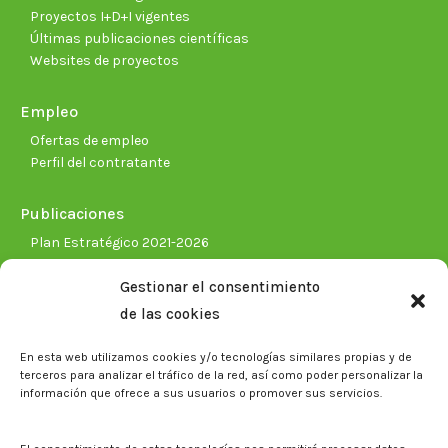
Proyectos I+D+I vigentes
Últimas publicaciones científicas
Websites de proyectos
Empleo
Ofertas de empleo
Perfil del contratante
Publicaciones
Plan Estratégico 2021-2026
Memorias corporativas
Gestionar el consentimiento
Biblioteca. Repositorio CITAREA
de las cookies
Sala de prensa
En esta web utilizamos cookies y/o tecnologías similares propias y de
Noticias
terceros para analizar el tráfico de la red, así como poder personalizar la
Eventos
información que ofrece a sus usuarios o promover sus servicios.
El CITA en los medios de comunicación
Identidad corporativa