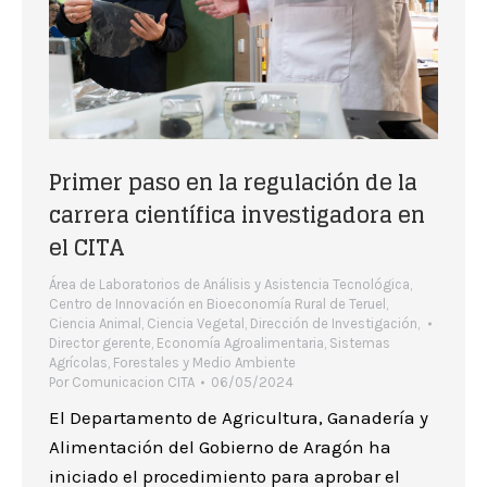
Primer paso en la regulación de la
carrera científica investigadora en
el CITA
Área de Laboratorios de Análisis y Asistencia Tecnológica
,
Centro de Innovación en Bioeconomía Rural de Teruel
,
Ciencia Animal
,
Ciencia Vegetal
,
Dirección de Investigación
,
Director gerente
,
Economía Agroalimentaria
,
Sistemas
Agrícolas, Forestales y Medio Ambiente
Por
Comunicacion CITA
06/05/2024
El Departamento de Agricultura, Ganadería y
Alimentación del Gobierno de Aragón ha
iniciado el procedimiento para aprobar el