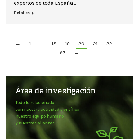
expertos de toda España…
Detalles
←
1
…
18
19
20
21
22
…
97
→
Área de investigación
Todo lo relacionado
con nuestra actividad científica,
nuestro equipo humano
y nuestras alianzas.