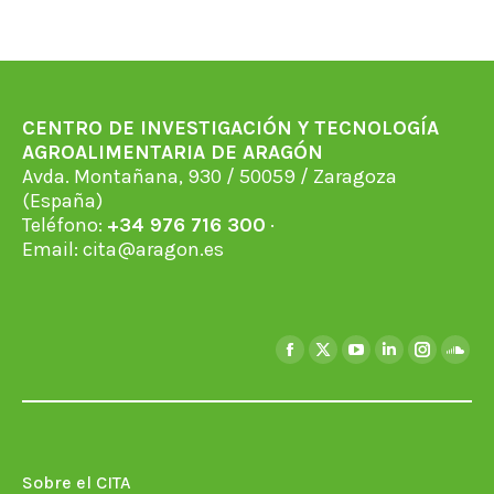
CENTRO DE INVESTIGACIÓN Y TECNOLOGÍA
AGROALIMENTARIA DE ARAGÓN
Avda. Montañana, 930 / 50059 / Zaragoza
(España)
Teléfono:
+34 976 716 300
·
Email:
cita@aragon.es
Encuéntranos en:
Facebook
X
YouTube
Linkedin
Instagra
Soun
page
page
page
page
page
page
opens
opens
opens
opens
opens
open
in
in
in
in
in
in
new
new
new
new
new
new
Sobre el CITA