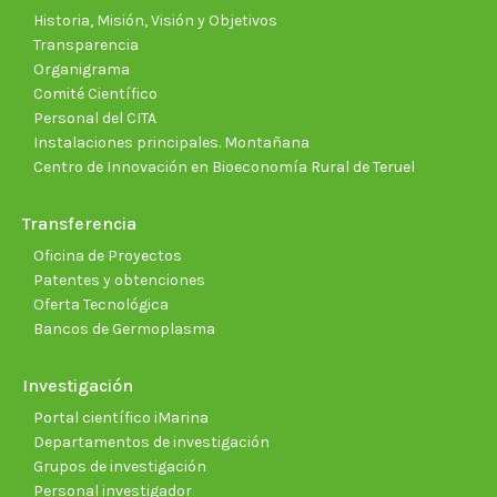
window
window
window
window
window
wind
Historia, Misión, Visión y Objetivos
Transparencia
Organigrama
Comité Científico
Personal del CITA
Instalaciones principales. Montañana
Centro de Innovación en Bioeconomía Rural de Teruel
Transferencia
Oficina de Proyectos
Patentes y obtenciones
Oferta Tecnológica
Bancos de Germoplasma
Investigación
Portal científico iMarina
Departamentos de investigación
Grupos de investigación
Personal investigador