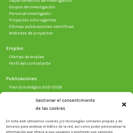
Departamentos de investigación
Grupos de investigación
Personal investigador
Proyectos I+D+I vigentes
Últimas publicaciones científicas
Websites de proyectos
Empleo
Ofertas de empleo
Perfil del contratante
Publicaciones
Plan Estratégico 2021-2026
Memorias corporativas
Gestionar el consentimiento
Biblioteca. Repositorio CITAREA
de las cookies
Sala de prensa
En esta web utilizamos cookies y/o tecnologías similares propias y de
Noticias
terceros para analizar el tráfico de la red, así como poder personalizar la
Eventos
información que ofrece a sus usuarios o promover sus servicios.