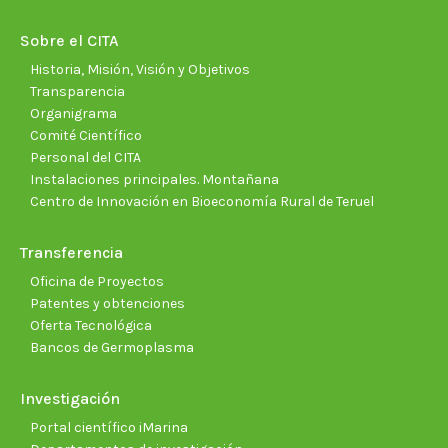
in
in
in
in
in
in
new
new
new
new
new
new
Sobre el CITA
window
window
window
window
window
wind
Historia, Misión, Visión y Objetivos
Transparencia
Organigrama
Comité Científico
Personal del CITA
Instalaciones principales. Montañana
Centro de Innovación en Bioeconomía Rural de Teruel
Transferencia
Oficina de Proyectos
Patentes y obtenciones
Oferta Tecnológica
Bancos de Germoplasma
Investigación
Portal científico iMarina