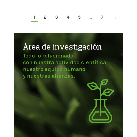
1
2
3
4
5
…
7
→
Área de investigación
Todo lo relacionado
con nuestra actividad científica,
nuestro equipo humano
y nuestras alianzas.