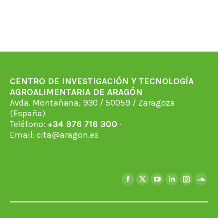
CENTRO DE INVESTIGACIÓN Y TECNOLOGÍA
AGROALIMENTARIA DE ARAGÓN
Avda. Montañana, 930 / 50059 / Zaragoza
(España)
Teléfono:
+34 976 716 300
·
Email:
cita@aragon.es
Encuéntranos en:
Facebook
X
YouTube
Linkedin
Instagra
Soun
page
page
page
page
page
page
opens
opens
opens
opens
opens
open