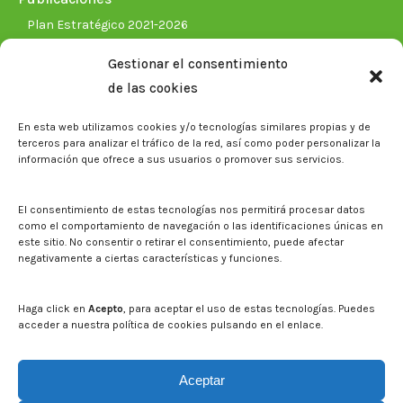
Plan Estratégico 2021-2026
Memorias corporativas
Gestionar el consentimiento
Biblioteca. Repositorio CITAREA
de las cookies
Sala de prensa
En esta web utilizamos cookies y/o tecnologías similares propias y de
Noticias
terceros para analizar el tráfico de la red, así como poder personalizar la
Eventos
información que ofrece a sus usuarios o promover sus servicios.
El CITA en los medios de comunicación
Identidad corporativa
El consentimiento de estas tecnologías nos permitirá procesar datos
Boletín electrónico cita2
como el comportamiento de navegación o las identificaciones únicas en
este sitio. No consentir o retirar el consentimiento, puede afectar
negativamente a ciertas características y funciones.
Contacto
Mapa del sitio web
Haga click en
Acepto
, para aceptar el uso de estas tecnologías. Puedes
acceder a nuestra política de cookies pulsando en el enlace.
Buscar en la web del CITA
Buscar:
Aceptar