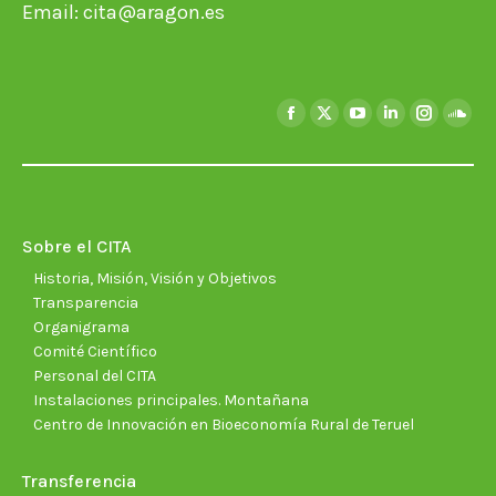
Email:
cita@aragon.es
Encuéntranos en:
Facebook
X
YouTube
Linkedin
Instagra
Soun
page
page
page
page
page
page
opens
opens
opens
opens
opens
open
in
in
in
in
in
in
new
new
new
new
new
new
Sobre el CITA
window
window
window
window
window
wind
Historia, Misión, Visión y Objetivos
Transparencia
Organigrama
Comité Científico
Personal del CITA
Instalaciones principales. Montañana
Centro de Innovación en Bioeconomía Rural de Teruel
Transferencia