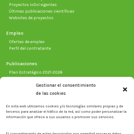
Proyectos I+D+I vigentes
Últimas publicaciones científicas
Websites de proyectos
Empleo
Ofertas de empleo
Perfil del contratante
Publicaciones
Plan Estratégico 2021-2026
Memorias corporativas
Gestionar el consentimiento
Biblioteca. Repositorio CITAREA
de las cookies
Sala de prensa
En esta web utilizamos cookies y/o tecnologías similares propias y de
Noticias
terceros para analizar el tráfico de la red, así como poder personalizar la
Eventos
información que ofrece a sus usuarios o promover sus servicios.
El CITA en los medios de comunicación
Identidad corporativa
El consentimiento de estas tecnologías nos permitirá procesar datos