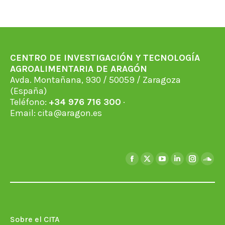
CENTRO DE INVESTIGACIÓN Y TECNOLOGÍA
AGROALIMENTARIA DE ARAGÓN
Avda. Montañana, 930 / 50059 / Zaragoza
(España)
Teléfono:
+34 976 716 300
·
Email:
cita@aragon.es
Encuéntranos en:
Facebook
X
YouTube
Linkedin
Instagra
Soun
page
page
page
page
page
page
opens
opens
opens
opens
opens
open
in
in
in
in
in
in
new
new
new
new
new
new
Sobre el CITA