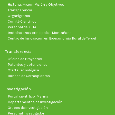
window
window
window
window
window
wind
Historia, Misión, Visión y Objetivos
Transparencia
Organigrama
Comité Científico
Personal del CITA
Instalaciones principales. Montañana
Centro de Innovación en Bioeconomía Rural de Teruel
Transferencia
Oficina de Proyectos
Patentes y obtenciones
Oferta Tecnológica
Bancos de Germoplasma
Investigación
Portal científico iMarina
Departamentos de investigación
Grupos de investigación
Personal investigador