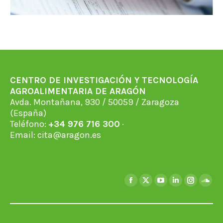
CENTRO DE INVESTIGACIÓN Y TECNOLOGÍA
AGROALIMENTARIA DE ARAGÓN
Avda. Montañana, 930 / 50059 / Zaragoza
(España)
Teléfono:
+34 976 716 300
·
Email:
cita@aragon.es
Encuéntranos en:
Facebook
X
YouTube
Linkedin
Instagra
Soun
page
page
page
page
page
page
opens
opens
opens
opens
opens
open