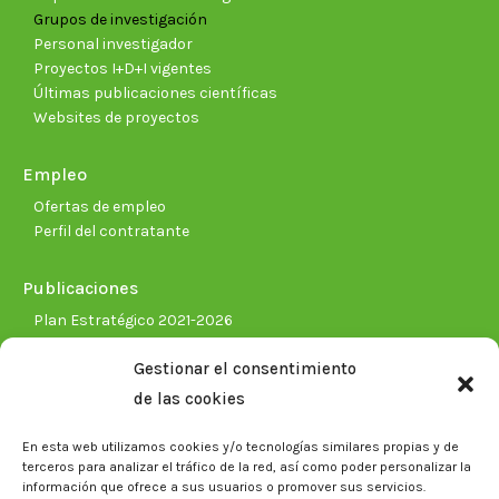
Grupos de investigación
Personal investigador
Proyectos I+D+I vigentes
Últimas publicaciones científicas
Websites de proyectos
Empleo
Ofertas de empleo
Perfil del contratante
Publicaciones
Plan Estratégico 2021-2026
Memorias corporativas
Gestionar el consentimiento
Biblioteca. Repositorio CITAREA
de las cookies
Sala de prensa
En esta web utilizamos cookies y/o tecnologías similares propias y de
Noticias
terceros para analizar el tráfico de la red, así como poder personalizar la
Eventos
información que ofrece a sus usuarios o promover sus servicios.