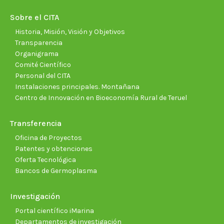
in
in
in
in
in
in
new
new
new
new
new
new
Sobre el CITA
window
window
window
window
window
wind
Historia, Misión, Visión y Objetivos
Transparencia
Organigrama
Comité Científico
Personal del CITA
Instalaciones principales. Montañana
Centro de Innovación en Bioeconomía Rural de Teruel
Transferencia
Oficina de Proyectos
Patentes y obtenciones
Oferta Tecnológica
Bancos de Germoplasma
Investigación
Portal científico iMarina
Departamentos de investigación