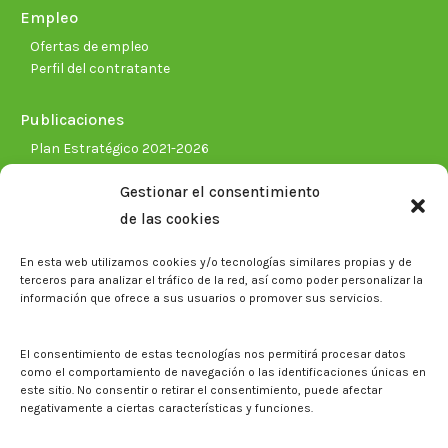
Empleo
Ofertas de empleo
Perfil del contratante
Publicaciones
Plan Estratégico 2021-2026
Memorias corporativas
Gestionar el consentimiento
Biblioteca. Repositorio CITAREA
de las cookies
Sala de prensa
En esta web utilizamos cookies y/o tecnologías similares propias y de
Noticias
terceros para analizar el tráfico de la red, así como poder personalizar la
Eventos
información que ofrece a sus usuarios o promover sus servicios.
El CITA en los medios de comunicación
Identidad corporativa
El consentimiento de estas tecnologías nos permitirá procesar datos
Boletín electrónico cita2
como el comportamiento de navegación o las identificaciones únicas en
este sitio. No consentir o retirar el consentimiento, puede afectar
negativamente a ciertas características y funciones.
Contacto
Mapa del sitio web