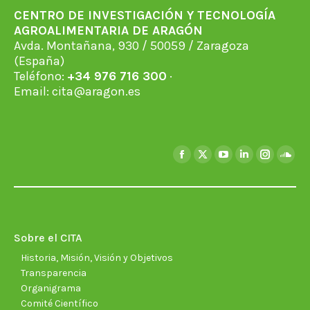
CENTRO DE INVESTIGACIÓN Y TECNOLOGÍA
AGROALIMENTARIA DE ARAGÓN
Avda. Montañana, 930 / 50059 / Zaragoza
(España)
Teléfono:
+34 976 716 300
·
Email:
cita@aragon.es
Encuéntranos en:
Facebook
X
YouTube
Linkedin
Instagra
Soun
page
page
page
page
page
page
opens
opens
opens
opens
opens
open
in
in
in
in
in
in
new
new
new
new
new
new
Sobre el CITA
window
window
window
window
window
wind
Historia, Misión, Visión y Objetivos
Transparencia
Organigrama
Comité Científico