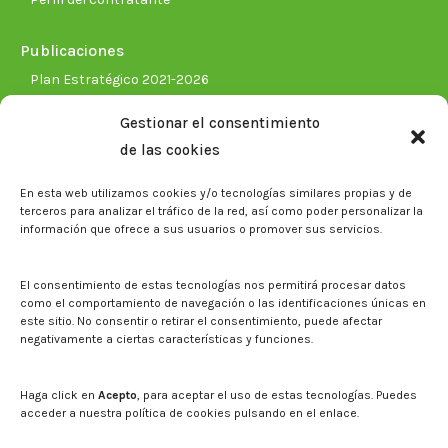
Publicaciones
Plan Estratégico 2021-2026
Memorias corporativas
Gestionar el consentimiento
Biblioteca. Repositorio CITAREA
de las cookies
Sala de prensa
En esta web utilizamos cookies y/o tecnologías similares propias y de
Noticias
terceros para analizar el tráfico de la red, así como poder personalizar la
Eventos
información que ofrece a sus usuarios o promover sus servicios.
El CITA en los medios de comunicación
Identidad corporativa
El consentimiento de estas tecnologías nos permitirá procesar datos
Boletín electrónico cita2
como el comportamiento de navegación o las identificaciones únicas en
este sitio. No consentir o retirar el consentimiento, puede afectar
negativamente a ciertas características y funciones.
Contacto
Mapa del sitio web
Haga click en
Acepto
, para aceptar el uso de estas tecnologías. Puedes
acceder a nuestra política de cookies pulsando en el enlace.
Buscar en la web del CITA
Buscar: