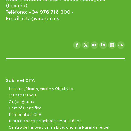
(España)
Teléfono:
+34 976 716 300
·
Email:
cita@aragon.es
Encuéntranos en:
Facebook
X
YouTube
Linkedin
Instagra
Soun
page
page
page
page
page
page
opens
opens
opens
opens
opens
open
in
in
in
in
in
in
new
new
new
new
new
new
Sobre el CITA
window
window
window
window
window
wind
Historia, Misión, Visión y Objetivos
Transparencia
Organigrama
Comité Científico
Personal del CITA
Instalaciones principales. Montañana
Centro de Innovación en Bioeconomía Rural de Teruel