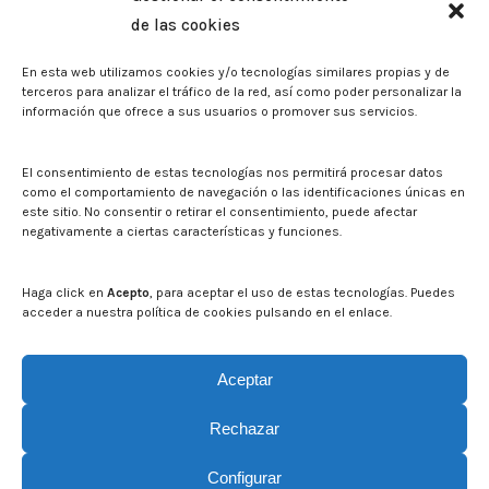
Memorias corporativas
de las cookies
Biblioteca. Repositorio CITAREA
En esta web utilizamos cookies y/o tecnologías similares propias y de
Sala de prensa
terceros para analizar el tráfico de la red, así como poder personalizar la
información que ofrece a sus usuarios o promover sus servicios.
Noticias
Eventos
El CITA en los medios de comunicación
El consentimiento de estas tecnologías nos permitirá procesar datos
Identidad corporativa
como el comportamiento de navegación o las identificaciones únicas en
Boletín electrónico cita2
este sitio. No consentir o retirar el consentimiento, puede afectar
negativamente a ciertas características y funciones.
Contacto
Mapa del sitio web
Haga click en
Acepto
, para aceptar el uso de estas tecnologías. Puedes
acceder a nuestra política de cookies pulsando en el enlace.
Buscar en la web del CITA
Buscar:
Aceptar
Rechazar
Configurar