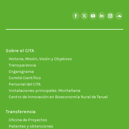
Encuéntranos en:
Facebook
X
YouTube
Linkedin
Instagra
Soun
page
page
page
page
page
page
opens
opens
opens
opens
opens
open
in
in
in
in
in
in
new
new
new
new
new
new
Sobre el CITA
window
window
window
window
window
wind
Historia, Misión, Visión y Objetivos
Transparencia
Organigrama
Comité Científico
Personal del CITA
Instalaciones principales. Montañana
Centro de Innovación en Bioeconomía Rural de Teruel
Transferencia
Oficina de Proyectos
Patentes y obtenciones