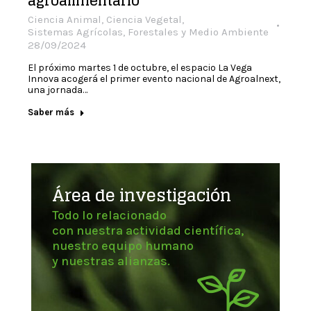
agroalimentario
Ciencia Animal
,
Ciencia Vegetal
,
Sistemas Agrícolas, Forestales y Medio Ambiente
28/09/2024
El próximo martes 1 de octubre, el espacio La Vega
Innova acogerá el primer evento nacional de Agroalnext,
una jornada…
Saber más
Área de investigación
Todo lo relacionado
con nuestra actividad científica,
nuestro equipo humano
y nuestras alianzas.