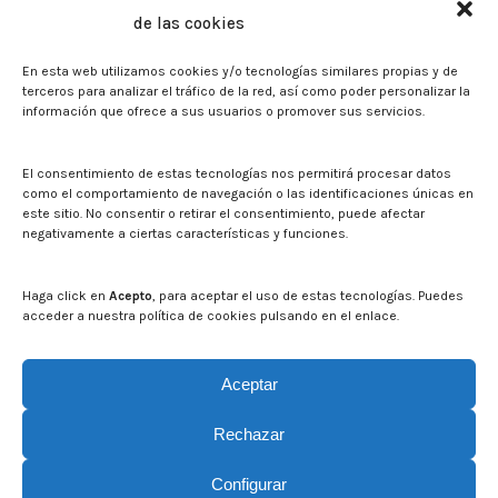
Memorias corporativas
de las cookies
Biblioteca. Repositorio CITAREA
En esta web utilizamos cookies y/o tecnologías similares propias y de
Sala de prensa
terceros para analizar el tráfico de la red, así como poder personalizar la
información que ofrece a sus usuarios o promover sus servicios.
Noticias
Eventos
El CITA en los medios de comunicación
El consentimiento de estas tecnologías nos permitirá procesar datos
Identidad corporativa
como el comportamiento de navegación o las identificaciones únicas en
Boletín electrónico cita2
este sitio. No consentir o retirar el consentimiento, puede afectar
negativamente a ciertas características y funciones.
Contacto
Mapa del sitio web
Haga click en
Acepto
, para aceptar el uso de estas tecnologías. Puedes
acceder a nuestra política de cookies pulsando en el enlace.
Buscar en la web del CITA
Buscar:
Aceptar
Rechazar
Configurar