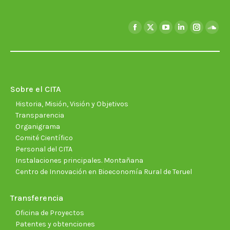
Encuéntranos en:
Facebook
X
YouTube
Linkedin
Instagra
Soun
page
page
page
page
page
page
opens
opens
opens
opens
opens
open
in
in
in
in
in
in
new
new
new
new
new
new
Sobre el CITA
window
window
window
window
window
wind
Historia, Misión, Visión y Objetivos
Transparencia
Organigrama
Comité Científico
Personal del CITA
Instalaciones principales. Montañana
Centro de Innovación en Bioeconomía Rural de Teruel
Transferencia
Oficina de Proyectos
Patentes y obtenciones