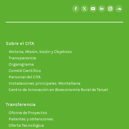
Encuéntranos en:
Facebook
X
YouTube
Linkedin
Instagra
Soun
page
page
page
page
page
page
opens
opens
opens
opens
opens
open
in
in
in
in
in
in
new
new
new
new
new
new
Sobre el CITA
window
window
window
window
window
wind
Historia, Misión, Visión y Objetivos
Transparencia
Organigrama
Comité Científico
Personal del CITA
Instalaciones principales. Montañana
Centro de Innovación en Bioeconomía Rural de Teruel
Transferencia
Oficina de Proyectos
Patentes y obtenciones
Oferta Tecnológica