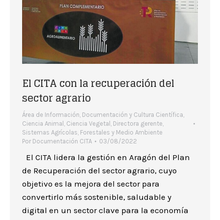
El CITA con la recuperación del
sector agrario
Área de Información, Documentación y Cultura Científica
,
Ciencia Animal
,
Ciencia Vegetal
,
Directora gerente
,
Sistemas Agrícolas, Forestales y Medio Ambiente
Por
Documentación CITA
03/08/2022
El CITA lidera la gestión en Aragón del Plan
de Recuperación del sector agrario, cuyo
objetivo es la mejora del sector para
convertirlo más sostenible, saludable y
digital en un sector clave para la economía