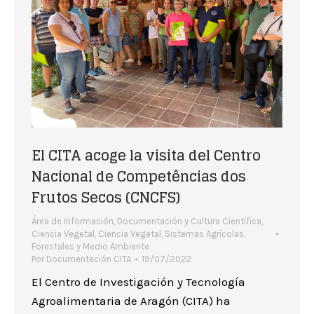
El CITA acoge la visita del Centro
Nacional de Competências dos
Frutos Secos (CNCFS)
Área de Información, Documentación y Cultura Científica
,
Ciencia Vegetal
,
Ciencia Vegetal
,
Sistemas Agrícolas,
Forestales y Medio Ambiente
Por
Documentación CITA
19/07/2022
El Centro de Investigación y Tecnología
Agroalimentaria de Aragón (CITA) ha