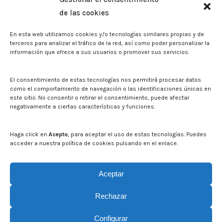
de las cookies
Sala de prensa
En esta web utilizamos cookies y/o tecnologías similares propias y de
Noticias
terceros para analizar el tráfico de la red, así como poder personalizar la
Eventos
información que ofrece a sus usuarios o promover sus servicios.
El CITA en los medios de comunicación
Identidad corporativa
El consentimiento de estas tecnologías nos permitirá procesar datos
Boletín electrónico cita2
como el comportamiento de navegación o las identificaciones únicas en
este sitio. No consentir o retirar el consentimiento, puede afectar
negativamente a ciertas características y funciones.
Contacto
Mapa del sitio web
Haga click en
Acepto
, para aceptar el uso de estas tecnologías. Puedes
acceder a nuestra política de cookies pulsando en el enlace.
Buscar en la web del CITA
Buscar:
Aceptar
Rechazar
Configurar