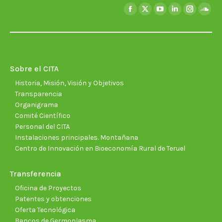
Encuéntranos en:
Facebook
X
YouTube
Linkedin
Instagra
Soun
page
page
page
page
page
page
opens
opens
opens
opens
opens
open
in
in
in
in
in
in
new
new
new
new
new
new
Sobre el CITA
window
window
window
window
window
wind
Historia, Misión, Visión y Objetivos
Transparencia
Organigrama
Comité Científico
Personal del CITA
Instalaciones principales. Montañana
Centro de Innovación en Bioeconomía Rural de Teruel
Transferencia
Oficina de Proyectos
Patentes y obtenciones
Oferta Tecnológica
Bancos de Germoplasma