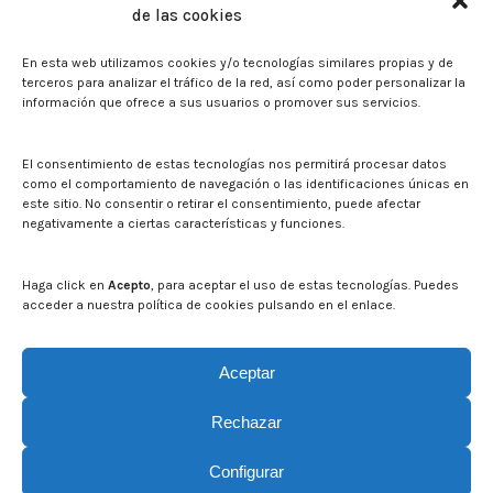
de las cookies
Sala de prensa
En esta web utilizamos cookies y/o tecnologías similares propias y de
Noticias
terceros para analizar el tráfico de la red, así como poder personalizar la
Eventos
información que ofrece a sus usuarios o promover sus servicios.
El CITA en los medios de comunicación
Identidad corporativa
El consentimiento de estas tecnologías nos permitirá procesar datos
Boletín electrónico cita2
como el comportamiento de navegación o las identificaciones únicas en
este sitio. No consentir o retirar el consentimiento, puede afectar
negativamente a ciertas características y funciones.
Contacto
Mapa del sitio web
Haga click en
Acepto
, para aceptar el uso de estas tecnologías. Puedes
acceder a nuestra política de cookies pulsando en el enlace.
Buscar en la web del CITA
Buscar:
Aceptar
Rechazar
Configurar