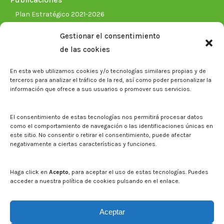
Plan Estratégico 2021-2026
Memorias corporativas
Gestionar el consentimiento
Biblioteca. Repositorio CITAREA
de las cookies
Sala de prensa
En esta web utilizamos cookies y/o tecnologías similares propias y de
Noticias
terceros para analizar el tráfico de la red, así como poder personalizar la
Eventos
información que ofrece a sus usuarios o promover sus servicios.
El CITA en los medios de comunicación
Identidad corporativa
El consentimiento de estas tecnologías nos permitirá procesar datos
Boletín electrónico cita2
como el comportamiento de navegación o las identificaciones únicas en
este sitio. No consentir o retirar el consentimiento, puede afectar
negativamente a ciertas características y funciones.
Contacto
Mapa del sitio web
Haga click en
Acepto
, para aceptar el uso de estas tecnologías. Puedes
acceder a nuestra política de cookies pulsando en el enlace.
Buscar en la web del CITA
Buscar:
Aceptar