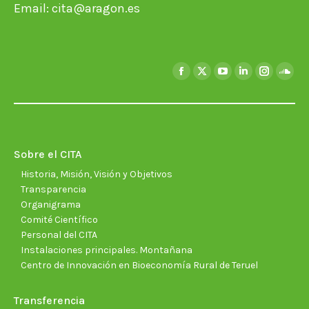
Email:
cita@aragon.es
Encuéntranos en:
Facebook
X
YouTube
Linkedin
Instagra
Soun
page
page
page
page
page
page
opens
opens
opens
opens
opens
open
in
in
in
in
in
in
new
new
new
new
new
new
Sobre el CITA
window
window
window
window
window
wind
Historia, Misión, Visión y Objetivos
Transparencia
Organigrama
Comité Científico
Personal del CITA
Instalaciones principales. Montañana
Centro de Innovación en Bioeconomía Rural de Teruel
Transferencia