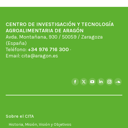
CENTRO DE INVESTIGACIÓN Y TECNOLOGÍA
AGROALIMENTARIA DE ARAGÓN
Avda. Montañana, 930 / 50059 / Zaragoza
(España)
Teléfono:
+34 976 716 300
·
Email:
cita@aragon.es
Encuéntranos en:
Facebook
X
YouTube
Linkedin
Instagra
Soun
page
page
page
page
page
page
opens
opens
opens
opens
opens
open
in
in
in
in
in
in
new
new
new
new
new
new
Sobre el CITA
window
window
window
window
window
wind
Historia, Misión, Visión y Objetivos