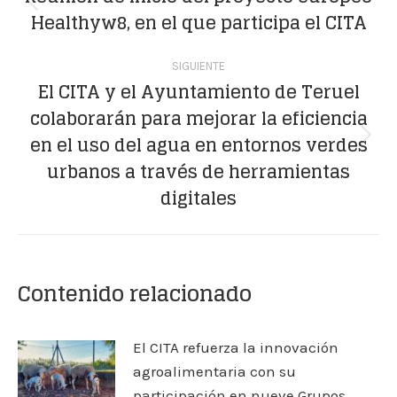
Publicación
Healthyw8, en el que participa el CITA
publicaciones
anterior:
SIGUIENTE
El CITA y el Ayuntamiento de Teruel
colaborarán para mejorar la eficiencia
en el uso del agua en entornos verdes
Publicación
urbanos a través de herramientas
siguiente:
digitales
Contenido relacionado
El CITA refuerza la innovación
agroalimentaria con su
participación en nueve Grupos