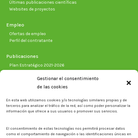
Últimas publicaciones científicas
Websites de proyectos
Empleo
Ofertas de empleo
Perfil del contratante
Publicaciones
Plan Estratégico 2021-2026
Memorias corporativas
Gestionar el consentimiento
Biblioteca. Repositorio CITAREA
de las cookies
Sala de prensa
En esta web utilizamos cookies y/o tecnologías similares propias y de
Noticias
terceros para analizar el tráfico de la red, así como poder personalizar la
Eventos
información que ofrece a sus usuarios o promover sus servicios.
El CITA en los medios de comunicación
Identidad corporativa
El consentimiento de estas tecnologías nos permitirá procesar datos
Boletín electrónico cita2
como el comportamiento de navegación o las identificaciones únicas en