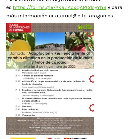
es
https://forms.gle/2kaZAoxQARCdsyYh8
y para
más información citateruel@cita-aragon.es