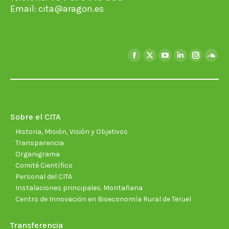
Email:
cita@aragon.es
Encuéntranos en:
Facebook
X
YouTube
Linkedin
Instagra
Soun
page
page
page
page
page
page
opens
opens
opens
opens
opens
open
in
in
in
in
in
in
new
new
new
new
new
new
Sobre el CITA
window
window
window
window
window
wind
Historia, Misión, Visión y Objetivos
Transparencia
Organigrama
Comité Científico
Personal del CITA
Instalaciones principales. Montañana
Centro de Innovación en Bioeconomía Rural de Teruel
Transferencia