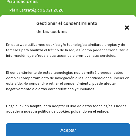
Publicaciones
Plan Estratégico 2021-2026
Memorias corporativas
Gestionar el consentimiento
Biblioteca. Repositorio CITAREA
de las cookies
Sala de prensa
En esta web utilizamos cookies y/o tecnologías similares propias y de
Noticias
terceros para analizar el tráfico de la red, así como poder personalizar la
Eventos
información que ofrece a sus usuarios o promover sus servicios.
El CITA en los medios de comunicación
Identidad corporativa
El consentimiento de estas tecnologías nos permitirá procesar datos
Boletín electrónico cita2
como el comportamiento de navegación o las identificaciones únicas en
este sitio. No consentir o retirar el consentimiento, puede afectar
negativamente a ciertas características y funciones.
Contacto
Mapa del sitio web
Haga click en
Acepto
, para aceptar el uso de estas tecnologías. Puedes
acceder a nuestra política de cookies pulsando en el enlace.
Buscar en la web del CITA
Buscar:
Aceptar