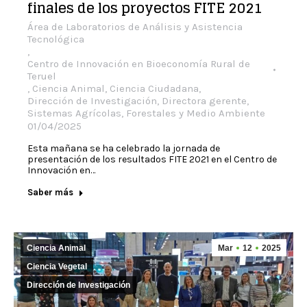
finales de los proyectos FITE 2021
Área de Laboratorios de Análisis y Asistencia
Tecnológica
,
Centro de Innovación en Bioeconomía Rural de
Teruel
,
Ciencia Animal
,
Ciencia Ciudadana
,
Dirección de Investigación
,
Directora gerente
,
Sistemas Agrícolas, Forestales y Medio Ambiente
01/04/2025
Esta mañana se ha celebrado la jornada de
presentación de los resultados FITE 2021 en el Centro de
Innovación en…
Saber más
Ciencia Animal
Mar
12
2025
Ciencia Vegetal
Dirección de Investigación