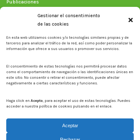
Publicaciones
Plan Estratégico 2021-2026
Gestionar el consentimiento
Memorias corporativas
de las cookies
Biblioteca. Repositorio CITAREA
En esta web utilizamos cookies y/o tecnologías similares propias y de
Sala de prensa
terceros para analizar el tráfico de la red, así como poder personalizar la
información que ofrece a sus usuarios o promover sus servicios.
Noticias
Eventos
El CITA en los medios de comunicación
El consentimiento de estas tecnologías nos permitirá procesar datos
Identidad corporativa
como el comportamiento de navegación o las identificaciones únicas en
Boletín electrónico cita2
este sitio. No consentir o retirar el consentimiento, puede afectar
negativamente a ciertas características y funciones.
Contacto
Mapa del sitio web
Haga click en
Acepto
, para aceptar el uso de estas tecnologías. Puedes
acceder a nuestra política de cookies pulsando en el enlace.
Buscar en la web del CITA
Buscar:
Aceptar
Rechazar