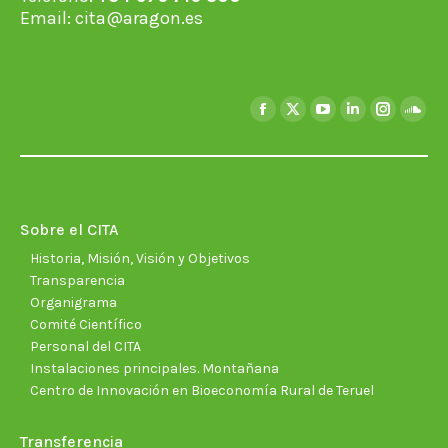
Email:
cita@aragon.es
Encuéntranos en:
Facebook
X
YouTube
Linkedin
Instagra
Soun
page
page
page
page
page
page
opens
opens
opens
opens
opens
open
in
in
in
in
in
in
new
new
new
new
new
new
Sobre el CITA
window
window
window
window
window
wind
Historia, Misión, Visión y Objetivos
Transparencia
Organigrama
Comité Científico
Personal del CITA
Instalaciones principales. Montañana
Centro de Innovación en Bioeconomía Rural de Teruel
Transferencia