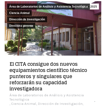
Área de Laboratorios de Análisis y Asistencia Tecnológica
Mar
8
2025
Ciencia Animal
Dirección de Investigación
Directora gerente
El CITA consigue dos nuevos
equipamientos científico técnico
punteros y singulares que
reforzarán su capacidad
investigadora
Área de Laboratorios de Análisis y Asistencia
Tecnológica
,
Ciencia Animal
,
Dirección de Investigación
,