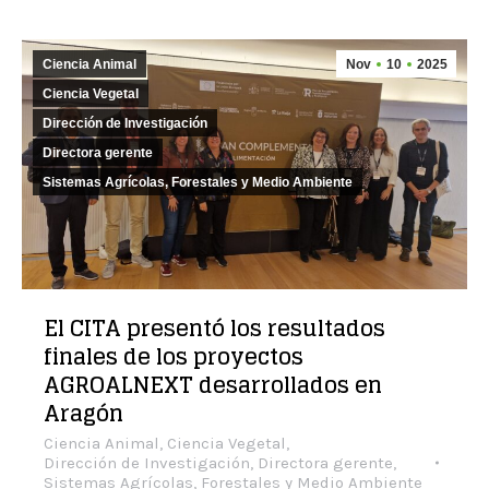
Ciencia Animal
Nov
10
2025
Ciencia Vegetal
Dirección de Investigación
Directora gerente
Sistemas Agrícolas, Forestales y Medio Ambiente
El CITA presentó los resultados
finales de los proyectos
AGROALNEXT desarrollados en
Aragón
Ciencia Animal
,
Ciencia Vegetal
,
Dirección de Investigación
,
Directora gerente
,
Sistemas Agrícolas, Forestales y Medio Ambiente