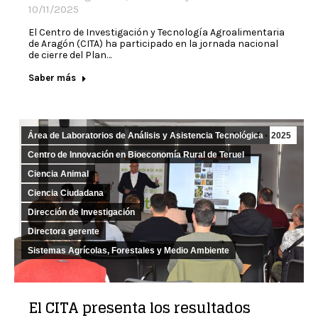
10/11/2025
El Centro de Investigación y Tecnología Agroalimentaria
de Aragón (CITA) ha participado en la jornada nacional
de cierre del Plan…
Saber más
Área de Laboratorios de Análisis y Asistencia Tecnológica
Abr
1
2025
Centro de Innovación en Bioeconomía Rural de Teruel
Ciencia Animal
Ciencia Ciudadana
Dirección de Investigación
Directora gerente
Sistemas Agrícolas, Forestales y Medio Ambiente
El CITA presenta los resultados