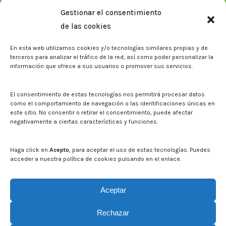
Plan Estratégico 2021-2026
Gestionar el consentimiento
Memorias corporativas
de las cookies
Biblioteca. Repositorio CITAREA
En esta web utilizamos cookies y/o tecnologías similares propias y de
Sala de prensa
terceros para analizar el tráfico de la red, así como poder personalizar la
información que ofrece a sus usuarios o promover sus servicios.
Noticias
Eventos
El CITA en los medios de comunicación
El consentimiento de estas tecnologías nos permitirá procesar datos
Identidad corporativa
como el comportamiento de navegación o las identificaciones únicas en
Boletín electrónico cita2
este sitio. No consentir o retirar el consentimiento, puede afectar
negativamente a ciertas características y funciones.
Contacto
Mapa del sitio web
Haga click en
Acepto
, para aceptar el uso de estas tecnologías. Puedes
acceder a nuestra política de cookies pulsando en el enlace.
Buscar en la web del CITA
Buscar:
Aceptar
Rechazar