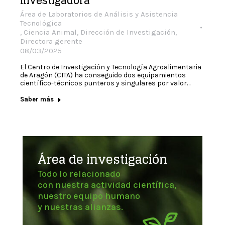
investigadora
Área de Laboratorios de Análisis y Asistencia
Tecnológica
,
Ciencia Animal
,
Dirección de Investigación
,
Directora gerente
08/03/2025
El Centro de Investigación y Tecnología Agroalimentaria
de Aragón (CITA) ha conseguido dos equipamientos
científico-técnicos punteros y singulares por valor…
Saber más
Área de investigación
Todo lo relacionado
con nuestra actividad científica,
nuestro equipo humano
y nuestras alianzas.