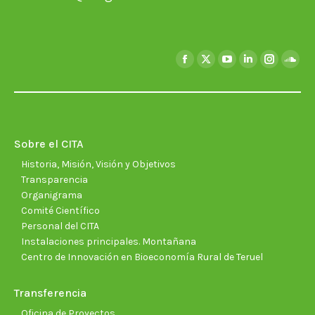
Encuéntranos en:
Facebook
X
YouTube
Linkedin
Instagra
Soun
page
page
page
page
page
page
opens
opens
opens
opens
opens
open
in
in
in
in
in
in
new
new
new
new
new
new
Sobre el CITA
window
window
window
window
window
wind
Historia, Misión, Visión y Objetivos
Transparencia
Organigrama
Comité Científico
Personal del CITA
Instalaciones principales. Montañana
Centro de Innovación en Bioeconomía Rural de Teruel
Transferencia
Oficina de Proyectos