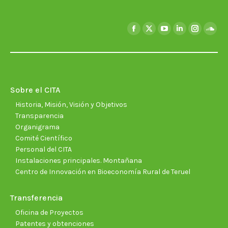
Encuéntranos en:
Facebook
X
YouTube
Linkedin
Instagra
Soun
page
page
page
page
page
page
opens
opens
opens
opens
opens
open
in
in
in
in
in
in
new
new
new
new
new
new
Sobre el CITA
window
window
window
window
window
wind
Historia, Misión, Visión y Objetivos
Transparencia
Organigrama
Comité Científico
Personal del CITA
Instalaciones principales. Montañana
Centro de Innovación en Bioeconomía Rural de Teruel
Transferencia
Oficina de Proyectos
Patentes y obtenciones