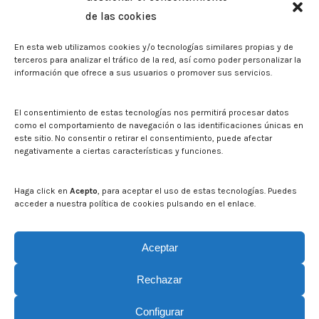
Memorias corporativas
de las cookies
Biblioteca. Repositorio CITAREA
En esta web utilizamos cookies y/o tecnologías similares propias y de
Sala de prensa
terceros para analizar el tráfico de la red, así como poder personalizar la
información que ofrece a sus usuarios o promover sus servicios.
Noticias
Eventos
El CITA en los medios de comunicación
El consentimiento de estas tecnologías nos permitirá procesar datos
Identidad corporativa
como el comportamiento de navegación o las identificaciones únicas en
Boletín electrónico cita2
este sitio. No consentir o retirar el consentimiento, puede afectar
negativamente a ciertas características y funciones.
Contacto
Mapa del sitio web
Haga click en
Acepto
, para aceptar el uso de estas tecnologías. Puedes
acceder a nuestra política de cookies pulsando en el enlace.
Buscar en la web del CITA
Buscar:
Aceptar
Rechazar
Configurar