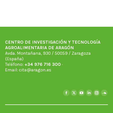
CENTRO DE INVESTIGACIÓN Y TECNOLOGÍA
AGROALIMENTARIA DE ARAGÓN
Avda. Montañana, 930 / 50059 / Zaragoza
(España)
Teléfono:
+34 976 716 300
·
Email:
cita@aragon.es
Find us on:
Facebook
X
YouTube
Linkedin
Instagra
Soun
page
page
page
page
page
page
opens
opens
opens
opens
opens
open