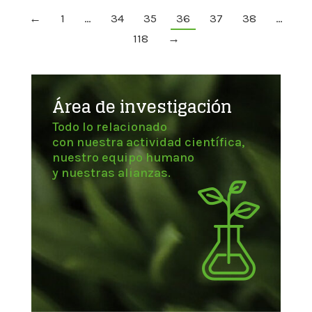
←
1
…
34
35
36
37
38
…
118
→
Área de investigación
Todo lo relacionado
con nuestra actividad científica,
nuestro equipo humano
y nuestras alianzas.