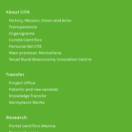
in
in
in
in
in
in
new
new
new
new
new
new
About CITA
window
window
window
window
window
wind
History, Mission, Vision and Aims
Transparencia
Organigrama
Comité Científico
Personal del CITA
Main premises. Montañana
Teruel Rural Bioeconomy Innovation Centre
Transfer
Project Office
Patents and new varieties
Knowledge Transfer
Germplasm Banks
Research
Portal científico iMarina