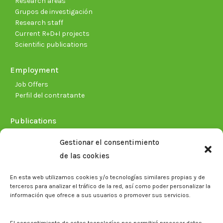
Research areas
Grupos de investigación
Research staff
Current R+D+I projects
Scientific publications
Employment
Job Offers
Perfil del contratante
Publications
Plan Estratégico 2021-2026
Gestionar el consentimiento
Memorias corporativas
de las cookies
Biblioteca. Repositorio CITAREA
En esta web utilizamos cookies y/o tecnologías similares propias y de
Press
terceros para analizar el tráfico de la red, así como poder personalizar la
información que ofrece a sus usuarios o promover sus servicios.
Noticias
Eventos
El CITA en los medios de comunicación