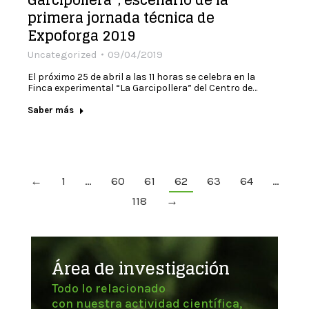
Garcipollera”, escenario de la
primera jornada técnica de
Expoforga 2019
Uncategorized
09/04/2019
El próximo 25 de abril a las 11 horas se celebra en la
Finca experimental “La Garcipollera” del Centro de…
Saber más
←
1
…
60
61
62
63
64
…
118
→
Área de investigación
Todo lo relacionado
con nuestra actividad científica,