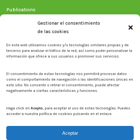
Publications
Plan Estratégico 2021-2026
Gestionar el consentimiento
Memorias corporativas
de las cookies
Biblioteca. Repositorio CITAREA
En esta web utilizamos cookies y/o tecnologías similares propias y de
Press
terceros para analizar el tráfico de la red, así como poder personalizar la
información que ofrece a sus usuarios o promover sus servicios.
Noticias
Eventos
El CITA en los medios de comunicación
El consentimiento de estas tecnologías nos permitirá procesar datos
Corporate Identity
como el comportamiento de navegación o las identificaciones únicas en
Boletín electrónico cita2
este sitio. No consentir o retirar el consentimiento, puede afectar
negativamente a ciertas características y funciones.
Contact
Mapa del sitio web
Haga click en
Acepto
, para aceptar el uso de estas tecnologías. Puedes
acceder a nuestra política de cookies pulsando en el enlace.
Search on CITA website
Search:
Aceptar