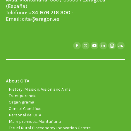
(España)
Teléfono:
+34 976 716 300
·
Email:
cita@aragon.es
Find us on:
Facebook
X
YouTube
Linkedin
Instagra
Soun
page
page
page
page
page
page
opens
opens
opens
opens
opens
open
in
in
in
in
in
in
new
new
new
new
new
new
About CITA
window
window
window
window
window
wind
History, Mission, Vision and Aims
Transparencia
Organigrama
Comité Científico
Personal del CITA
Main premises. Montañana
Teruel Rural Bioeconomy Innovation Centre