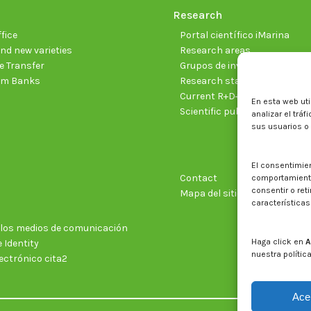
Research
fice
Portal científico iMarina
nd new varieties
Research areas
 Transfer
Grupos de investigación
sm Banks
Research staff
Current R+D+I projects
En esta web uti
Scientific publications
analizar el trá
sus usuarios o
El consentimie
Contact
comportamiento 
consentir o ret
Mapa del sitio web
características
n los medios de comunicación
Haga click en
A
 Identity
nuestra polític
ectrónico cita2
Ace