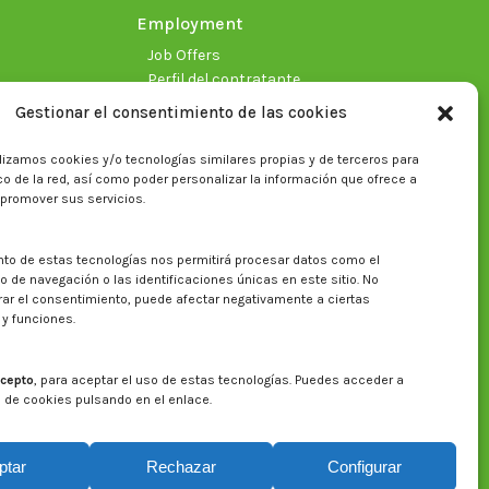
Employment
Job Offers
Perfil del contratante
Gestionar el consentimiento de las cookies
lizamos cookies y/o tecnologías similares propias y de terceros para
fico de la red, así como poder personalizar la información que ofrece a
 promover sus servicios.
nto de estas tecnologías nos permitirá procesar datos como el
Search on CITA website
de navegación o las identificaciones únicas en este sitio. No
irar el consentimiento, puede afectar negativamente a ciertas
Search:
 y funciones.
cepto
, para aceptar el uso de estas tecnologías. Puedes acceder a
a de cookies pulsando en el enlace.
ptar
Rechazar
Configurar