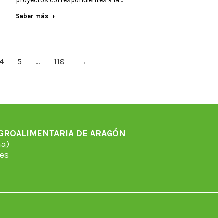
proyectos correspondientes a la…
Saber más
4
5
…
118
→
AGROALIMENTARIA DE ARAGÓN
̃a)
es