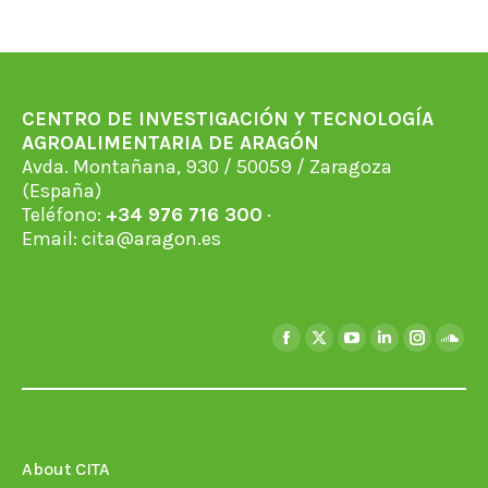
CENTRO DE INVESTIGACIÓN Y TECNOLOGÍA
AGROALIMENTARIA DE ARAGÓN
Avda. Montañana, 930 / 50059 / Zaragoza
(España)
Teléfono:
+34 976 716 300
·
Email:
cita@aragon.es
Find us on:
Facebook
X
YouTube
Linkedin
Instagra
Soun
page
page
page
page
page
page
opens
opens
opens
opens
opens
open
in
in
in
in
in
in
new
new
new
new
new
new
About CITA