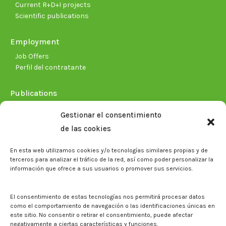
Current R+D+I projects
Scientific publications
Employment
Job Offers
Perfil del contratante
Publications
Plan Estratégico 2021-2026
Gestionar el consentimiento
Memorias corporativas
de las cookies
Biblioteca. Repositorio CITAREA
En esta web utilizamos cookies y/o tecnologías similares propias y de
Press
terceros para analizar el tráfico de la red, así como poder personalizar la
información que ofrece a sus usuarios o promover sus servicios.
Noticias
Eventos
El CITA en los medios de comunicación
El consentimiento de estas tecnologías nos permitirá procesar datos
Corporate Identity
como el comportamiento de navegación o las identificaciones únicas en
Boletín electrónico cita2
este sitio. No consentir o retirar el consentimiento, puede afectar
negativamente a ciertas características y funciones.