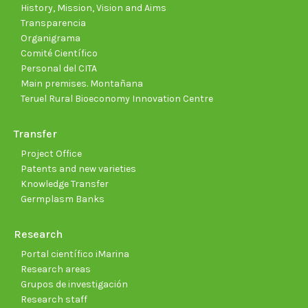
window
window
window
window
window
wind
History, Mission, Vision and Aims
Transparencia
Organigrama
Comité Científico
Personal del CITA
Main premises. Montañana
Teruel Rural Bioeconomy Innovation Centre
Transfer
Project Office
Patents and new varieties
Knowledge Transfer
Germplasm Banks
Research
Portal científico iMarina
Research areas
Grupos de investigación
Research staff