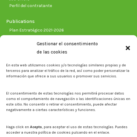
Perfil del contratante
Publications
Plan Estratégico 2021-2026
Memorias corporativas
Gestionar el consentimiento
Biblioteca. Repositorio CITAREA
de las cookies
Press
En esta web utilizamos cookies y/o tecnologías similares propias y de
Noticias
terceros para analizar el tráfico de la red, así como poder personalizar la
Eventos
información que ofrece a sus usuarios o promover sus servicios.
El CITA en los medios de comunicación
Corporate Identity
El consentimiento de estas tecnologías nos permitirá procesar datos
Boletín electrónico cita2
como el comportamiento de navegación o las identificaciones únicas en
este sitio. No consentir o retirar el consentimiento, puede afectar
negativamente a ciertas características y funciones.
Contact
Mapa del sitio web
Haga click en
Acepto
, para aceptar el uso de estas tecnologías. Puedes
acceder a nuestra política de cookies pulsando en el enlace.
Search on CITA website