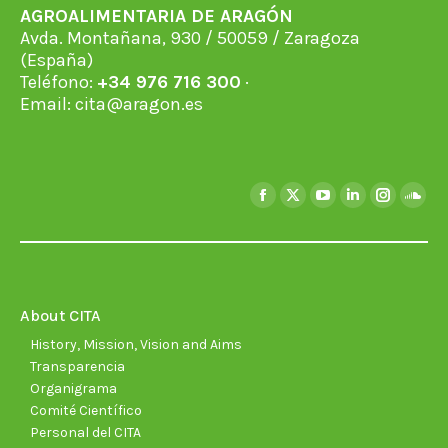
AGROALIMENTARIA DE ARAGÓN
Avda. Montañana, 930 / 50059 / Zaragoza
(España)
Teléfono:
+34 976 716 300
·
Email:
cita@aragon.es
Find us on:
Facebook
X
YouTube
Linkedin
Instagra
Soun
page
page
page
page
page
page
opens
opens
opens
opens
opens
open
in
in
in
in
in
in
new
new
new
new
new
new
About CITA
window
window
window
window
window
wind
History, Mission, Vision and Aims
Transparencia
Organigrama
Comité Científico
Personal del CITA