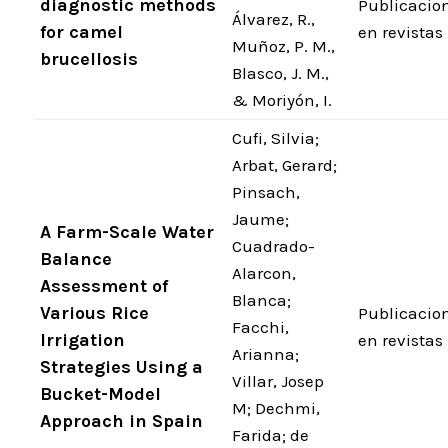
diagnostic methods
Publicacio
Álvarez, R.,
for camel
en revistas
Muñoz, P. M.,
brucellosis
Blasco, J. M.,
& Moriyón, I.
Cufi, Silvia;
Arbat, Gerard;
Pinsach,
Jaume;
A Farm-Scale Water
Cuadrado-
Balance
Alarcon,
Assessment of
Blanca;
Various Rice
Publicacio
Facchi,
Irrigation
en revistas
Arianna;
Strategies Using a
Villar, Josep
Bucket-Model
M; Dechmi,
Approach in Spain
Farida; de