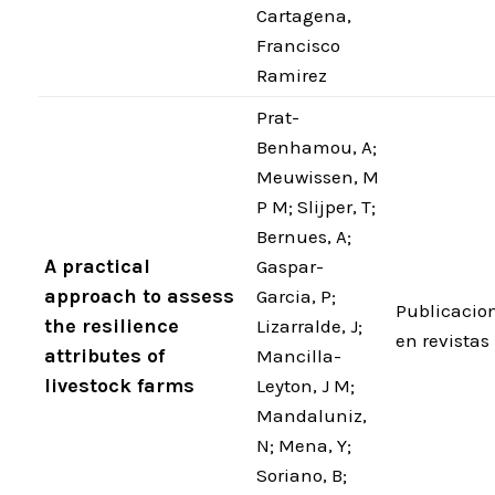
Cartagena,
Francisco
Ramirez
Prat-
Benhamou, A;
Meuwissen, M
P M; Slijper, T;
Bernues, A;
A practical
Gaspar-
approach to assess
Garcia, P;
Publicacio
the resilience
Lizarralde, J;
en revistas
attributes of
Mancilla-
livestock farms
Leyton, J M;
Mandaluniz,
N; Mena, Y;
Soriano, B;