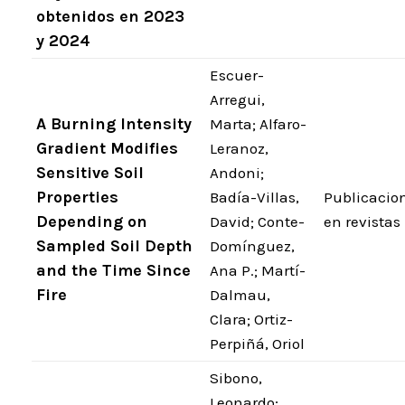
obtenidos en 2023
y 2024
Escuer-
Arregui,
A Burning Intensity
Marta; Alfaro-
Gradient Modifies
Leranoz,
Sensitive Soil
Andoni;
Properties
Badía-Villas,
Publicacio
Depending on
David; Conte-
en revistas
Sampled Soil Depth
Domínguez,
and the Time Since
Ana P.; Martí-
Fire
Dalmau,
Clara; Ortiz-
Perpiñá, Oriol
Sibono,
Leonardo;