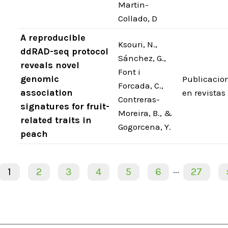
Martin-
Collado, D
A reproducible
Ksouri, N.,
ddRAD-seq protocol
Sánchez, G.,
reveals novel
Font i
genomic
Publicacio
Forcada, C.,
association
en revistas
Contreras-
signatures for fruit-
Moreira, B., &
related traits in
Gogorcena, Y.
peach
...
1
2
3
4
5
6
27