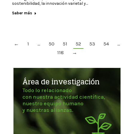
sostenibilidad, la innovación varietal y…
Saber más
←
1
…
50
51
52
53
54
…
118
→
Área de investigación
Todo lo relacionado
con nuestra actividad científica,
nuestro equipo humano
y nuestras alianzas.