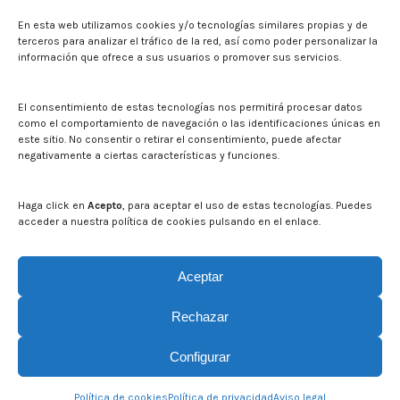
En esta web utilizamos cookies y/o tecnologías similares propias y de
Press
terceros para analizar el tráfico de la red, así como poder personalizar la
información que ofrece a sus usuarios o promover sus servicios.
Noticias
Eventos
El CITA en los medios de comunicación
El consentimiento de estas tecnologías nos permitirá procesar datos
Corporate Identity
como el comportamiento de navegación o las identificaciones únicas en
Boletín electrónico cita2
este sitio. No consentir o retirar el consentimiento, puede afectar
negativamente a ciertas características y funciones.
Contact
Mapa del sitio web
Haga click en
Acepto
, para aceptar el uso de estas tecnologías. Puedes
acceder a nuestra política de cookies pulsando en el enlace.
Search on CITA website
Search:
Aceptar
Rechazar
Configurar
Política de cookies
Política de privacidad
Aviso legal