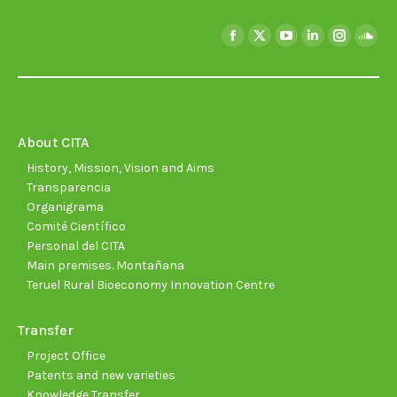
Find us on:
Facebook
X
YouTube
Linkedin
Instagra
Soun
page
page
page
page
page
page
opens
opens
opens
opens
opens
open
in
in
in
in
in
in
new
new
new
new
new
new
About CITA
window
window
window
window
window
wind
History, Mission, Vision and Aims
Transparencia
Organigrama
Comité Científico
Personal del CITA
Main premises. Montañana
Teruel Rural Bioeconomy Innovation Centre
Transfer
Project Office
Patents and new varieties
Knowledge Transfer