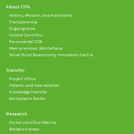
new
new
new
new
new
new
About CITA
window
window
window
window
window
wind
History, Mission, Vision and Aims
Transparencia
Organigrama
Comité Científico
Personal del CITA
Main premises. Montañana
Teruel Rural Bioeconomy Innovation Centre
Transfer
Project Office
Patents and new varieties
Knowledge Transfer
Germplasm Banks
Research
Portal científico iMarina
Research areas