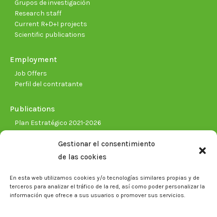
Grupos de investigación
Research staff
Current R+D+I projects
Scientific publications
Employment
Job Offers
Perfil del contratante
Publications
Plan Estratégico 2021-2026
Memorias corporativas
Gestionar el consentimiento
Biblioteca. Repositorio CITAREA
de las cookies
Press
En esta web utilizamos cookies y/o tecnologías similares propias y de
Noticias
terceros para analizar el tráfico de la red, así como poder personalizar la
Eventos
información que ofrece a sus usuarios o promover sus servicios.
El CITA en los medios de comunicación
Corporate Identity