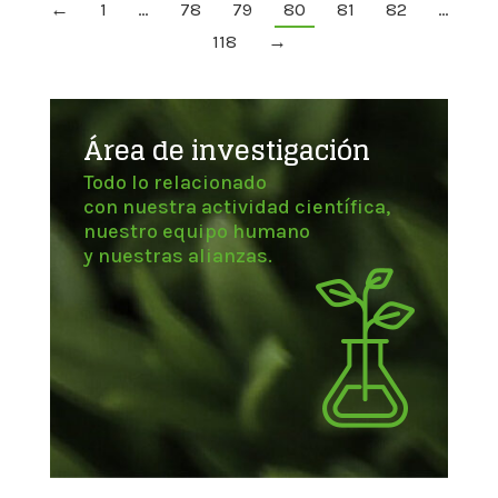
←
1
…
78
79
80
81
82
…
118
→
Área de investigación
Todo lo relacionado
con nuestra actividad científica,
nuestro equipo humano
y nuestras alianzas.