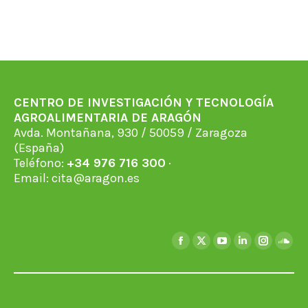
CENTRO DE INVESTIGACIÓN Y TECNOLOGÍA
AGROALIMENTARIA DE ARAGÓN
Avda. Montañana, 930 / 50059 / Zaragoza
(España)
Teléfono:
+34 976 716 300
·
Email:
cita@aragon.es
Find us on:
Facebook
X
YouTube
Linkedin
Instagra
Soun
page
page
page
page
page
page
opens
opens
opens
opens
opens
open
in
in
in
in
in
in