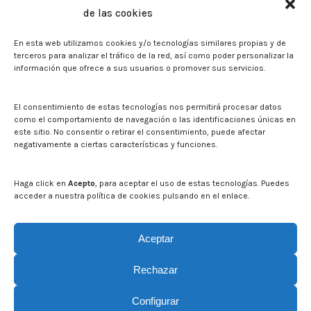
de las cookies
Biblioteca. Repositorio CITAREA
En esta web utilizamos cookies y/o tecnologías similares propias y de
Press
terceros para analizar el tráfico de la red, así como poder personalizar la
información que ofrece a sus usuarios o promover sus servicios.
Noticias
Eventos
El CITA en los medios de comunicación
El consentimiento de estas tecnologías nos permitirá procesar datos
Corporate Identity
como el comportamiento de navegación o las identificaciones únicas en
Boletín electrónico cita2
este sitio. No consentir o retirar el consentimiento, puede afectar
negativamente a ciertas características y funciones.
Contact
Mapa del sitio web
Haga click en
Acepto
, para aceptar el uso de estas tecnologías. Puedes
acceder a nuestra política de cookies pulsando en el enlace.
Search on CITA website
Search:
Aceptar
Rechazar
Configurar