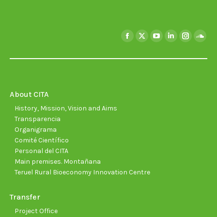
Find us on:
Facebook
X
YouTube
Linkedin
Instagra
Soun
page
page
page
page
page
page
opens
opens
opens
opens
opens
open
in
in
in
in
in
in
new
new
new
new
new
new
About CITA
window
window
window
window
window
wind
History, Mission, Vision and Aims
Transparencia
Organigrama
Comité Científico
Personal del CITA
Main premises. Montañana
Teruel Rural Bioeconomy Innovation Centre
Transfer
Project Office