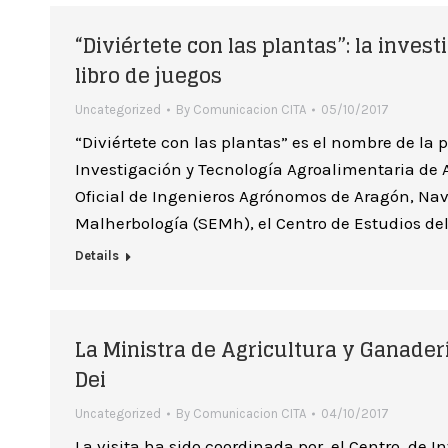
“Diviértete con las plantas”: la inve
libro de juegos
Uncategorized
By
Comunicacion CITA
05/10/2017
“Diviértete con las plantas” es el nombre de la
Investigación y Tecnología Agroalimentaria de A
Oficial de Ingenieros Agrónomos de Aragón, Nav
Malherbología (SEMh), el Centro de Estudios del 
Details
La Ministra de Agricultura y Ganader
Dei
Uncategorized
By
Comunicacion CITA
04/10/2017
La visita ha sido coordinada por el Centro de 