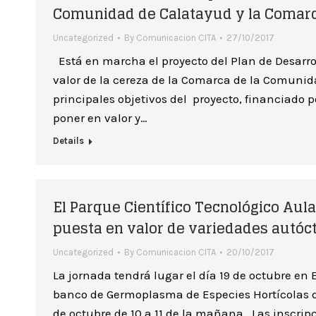
Comunidad de Calatayud y la Comarc
Uncategorized
By
Comunicacion CITA
27/10/2017
Está en marcha el proyecto del Plan de Desarro
valor de la cereza de la Comarca de la Comunid
principales objetivos del proyecto, financiado 
poner en valor y…
Details
El Parque Científico Tecnológico Aula
puesta en valor de variedades autóc
Uncategorized
By
Comunicacion CITA
20/10/2017
La jornada tendrá lugar el día 19 de octubre en E
banco de Germoplasma de Especies Hortícolas de
de octubre de 10 a 11 de la mañana. Las inscrip