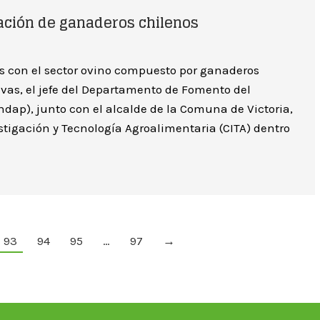
ación de ganaderos chilenos
s con el sector ovino compuesto por ganaderos
tivas, el jefe del Departamento de Fomento del
ndap), junto con el alcalde de la Comuna de Victoria,
stigación y Tecnología Agroalimentaria (CITA) dentro
93
94
95
…
97
→