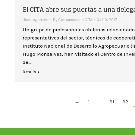
El CITA abre sus puertas a una deleg
Uncategorized
By
Comunicacion CITA
04/10/2017
Un grupo de profesionales chilenos relacionado
representativos del sector, técnicos de coopera
Instituto Nacional de Desarrollo Agropecuario (I
Hugo Monsalves, han visitado el Centro de Inve
de…
Details
←
1
…
91
92