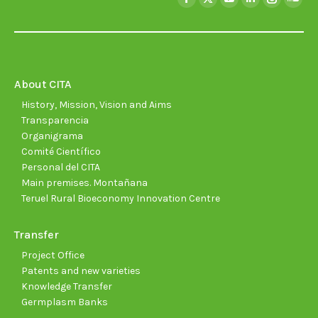
Facebook
X
YouTube
Linkedin
Instagra
Soun
page
page
page
page
page
page
opens
opens
opens
opens
opens
open
in
in
in
in
in
in
new
new
new
new
new
new
About CITA
window
window
window
window
window
wind
History, Mission, Vision and Aims
Transparencia
Organigrama
Comité Científico
Personal del CITA
Main premises. Montañana
Teruel Rural Bioeconomy Innovation Centre
Transfer
Project Office
Patents and new varieties
Knowledge Transfer
Germplasm Banks