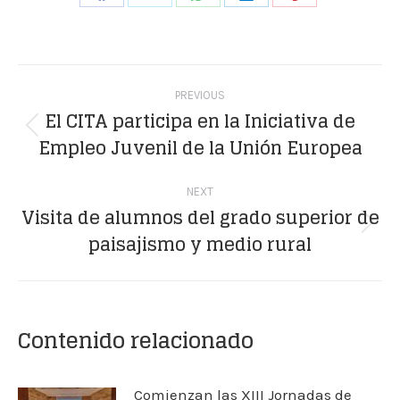
Share
Share
Share
Share
Share
on
on
on
on
on
Facebook
X
WhatsApp
LinkedIn
Pinterest
Post
PREVIOUS
navigation
El CITA participa en la Iniciativa de
Previous
Empleo Juvenil de la Unión Europea
post:
NEXT
Visita de alumnos del grado superior de
Next
paisajismo y medio rural
post:
Contenido relacionado
Comienzan las XIII Jornadas de