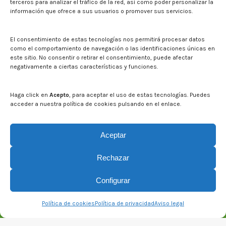
terceros para analizar el tráfico de la red, así como poder personalizar la
información que ofrece a sus usuarios o promover sus servicios.
Noticias
Eventos
El CITA en los medios de comunicación
El consentimiento de estas tecnologías nos permitirá procesar datos
Corporate Identity
como el comportamiento de navegación o las identificaciones únicas en
Boletín electrónico cita2
este sitio. No consentir o retirar el consentimiento, puede afectar
negativamente a ciertas características y funciones.
Contact
Mapa del sitio web
Haga click en
Acepto
, para aceptar el uso de estas tecnologías. Puedes
acceder a nuestra política de cookies pulsando en el enlace.
Search on CITA website
Search:
Aceptar
Rechazar
Configurar
Política de cookies
Política de privacidad
Aviso legal
© CITA Aragón - 2026. Todos los derechos reservados.
Legal