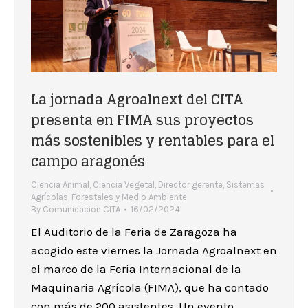
La jornada Agroalnext del CITA
presenta en FIMA sus proyectos
más sostenibles y rentables para el
campo aragonés
Ciencia Animal
,
Ciencia Vegetal
,
Director gerente
,
Sistemas
Agrícolas, Forestales y Medio Ambiente
By
Comunicacion CITA
16/02/2024
El Auditorio de la Feria de Zaragoza ha
acogido este viernes la Jornada Agroalnext en
el marco de la Feria Internacional de la
Maquinaria Agrícola (FIMA), que ha contado
con más de 200 asistentes. Un evento