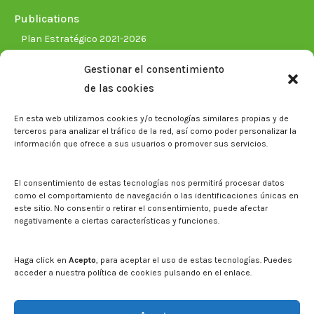
Publications
Plan Estratégico 2021-2026
Memorias corporativas
Gestionar el consentimiento
Biblioteca. Repositorio CITAREA
de las cookies
Press
En esta web utilizamos cookies y/o tecnologías similares propias y de
Noticias
terceros para analizar el tráfico de la red, así como poder personalizar la
Eventos
información que ofrece a sus usuarios o promover sus servicios.
El CITA en los medios de comunicación
Corporate Identity
El consentimiento de estas tecnologías nos permitirá procesar datos
Boletín electrónico cita2
como el comportamiento de navegación o las identificaciones únicas en
este sitio. No consentir o retirar el consentimiento, puede afectar
negativamente a ciertas características y funciones.
Contact
Mapa del sitio web
Haga click en
Acepto
, para aceptar el uso de estas tecnologías. Puedes
acceder a nuestra política de cookies pulsando en el enlace.
Search on CITA website
Search: