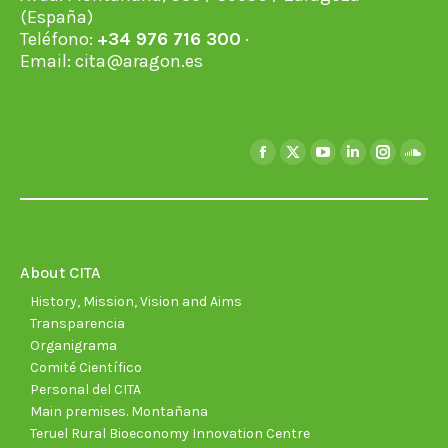
(España)
Teléfono:
+34 976 716 300
·
Email:
cita@aragon.es
Find us on:
Facebook
X
YouTube
Linkedin
Instagra
Soun
page
page
page
page
page
page
opens
opens
opens
opens
opens
open
in
in
in
in
in
in
new
new
new
new
new
new
About CITA
window
window
window
window
window
wind
History, Mission, Vision and Aims
Transparencia
Organigrama
Comité Científico
Personal del CITA
Main premises. Montañana
Teruel Rural Bioeconomy Innovation Centre