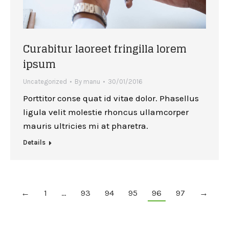
Curabitur laoreet fringilla lorem
ipsum
Uncategorized
By
manu
30/01/2016
Porttitor conse quat id vitae dolor. Phasellus
ligula velit molestie rhoncus ullamcorper
mauris ultricies mi at pharetra.
Details
←
1
…
93
94
95
96
97
→