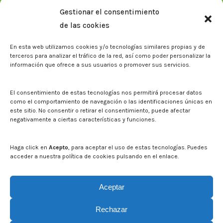
Memorias corporativas
Gestionar el consentimiento
Biblioteca. Repositorio CITAREA
de las cookies
Press
En esta web utilizamos cookies y/o tecnologías similares propias y de
Noticias
terceros para analizar el tráfico de la red, así como poder personalizar la
Eventos
información que ofrece a sus usuarios o promover sus servicios.
El CITA en los medios de comunicación
Corporate Identity
El consentimiento de estas tecnologías nos permitirá procesar datos
Boletín electrónico cita2
como el comportamiento de navegación o las identificaciones únicas en
este sitio. No consentir o retirar el consentimiento, puede afectar
negativamente a ciertas características y funciones.
Contact
Mapa del sitio web
Haga click en
Acepto
, para aceptar el uso de estas tecnologías. Puedes
acceder a nuestra política de cookies pulsando en el enlace.
Search on CITA website
Search:
Aceptar
Rechazar