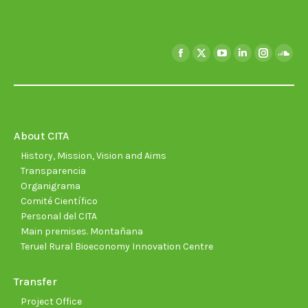
Find us on:
Facebook
X
YouTube
Linkedin
Instagra
Soun
page
page
page
page
page
page
opens
opens
opens
opens
opens
open
in
in
in
in
in
in
new
new
new
new
new
new
About CITA
window
window
window
window
window
wind
History, Mission, Vision and Aims
Transparencia
Organigrama
Comité Científico
Personal del CITA
Main premises. Montañana
Teruel Rural Bioeconomy Innovation Centre
Transfer
Project Office