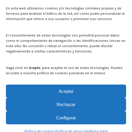
Press
En esta web utilizamos cookies y/o tecnologías similares propias y de
Noticias
terceros para analizar el tráfico de la red, así como poder personalizar la
Eventos
información que ofrece a sus usuarios o promover sus servicios.
El CITA en los medios de comunicación
Corporate Identity
El consentimiento de estas tecnologías nos permitirá procesar datos
Boletín electrónico cita2
como el comportamiento de navegación o las identificaciones únicas en
este sitio. No consentir o retirar el consentimiento, puede afectar
negativamente a ciertas características y funciones.
Contact
Mapa del sitio web
Haga click en
Acepto
, para aceptar el uso de estas tecnologías. Puedes
acceder a nuestra política de cookies pulsando en el enlace.
Search on CITA website
Search:
Aceptar
Rechazar
Configurar
© CITA Aragón - 2026. Todos los derechos reservados.
Política de cookies
Política de privacidad
Aviso legal