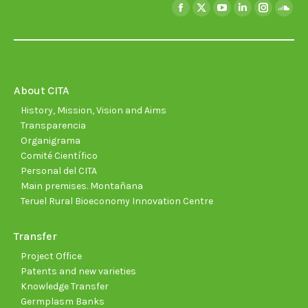
Find us on:
Facebook
X
YouTube
Linkedin
Instagra
Soun
page
page
page
page
page
page
opens
opens
opens
opens
opens
open
in
in
in
in
in
in
new
new
new
new
new
new
About CITA
window
window
window
window
window
wind
History, Mission, Vision and Aims
Transparencia
Organigrama
Comité Científico
Personal del CITA
Main premises. Montañana
Teruel Rural Bioeconomy Innovation Centre
Transfer
Project Office
Patents and new varieties
Knowledge Transfer
Germplasm Banks