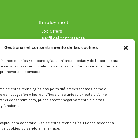
window
window
window
window
window
window
Employment
Job Offers
Perfil del contratante
Gestionar el consentimiento de las cookies
lizamos cookies y/o tecnologías similares propias y de terceros para
fico de la red, así como poder personalizar la información que ofrece a
 promover sus servicios.
nto de estas tecnologías nos permitirá procesar datos como el
Search on CITA website
de navegación o las identificaciones únicas en este sitio. No
irar el consentimiento, puede afectar negativamente a ciertas
Search:
 y funciones.
cepto
, para aceptar el uso de estas tecnologías. Puedes acceder a
a de cookies pulsando en el enlace.