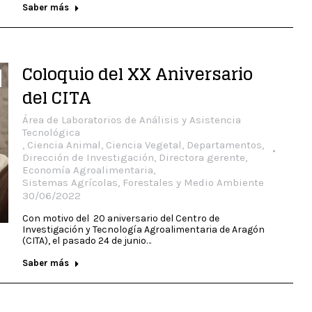
Saber más
Coloquio del XX Aniversario
del CITA
Área de Laboratorios de Análisis y Asistencia
Tecnológica
,
Ciencia Animal
,
Ciencia Vegetal
,
Departamentos
,
Dirección de Investigación
,
Directora gerente
,
Economía Agroalimentaria
,
Sistemas Agrícolas, Forestales y Medio Ambiente
30/06/2022
Con motivo del 20 aniversario del Centro de
Investigación y Tecnología Agroalimentaria de Aragón
(CITA), el pasado 24 de junio…
Saber más