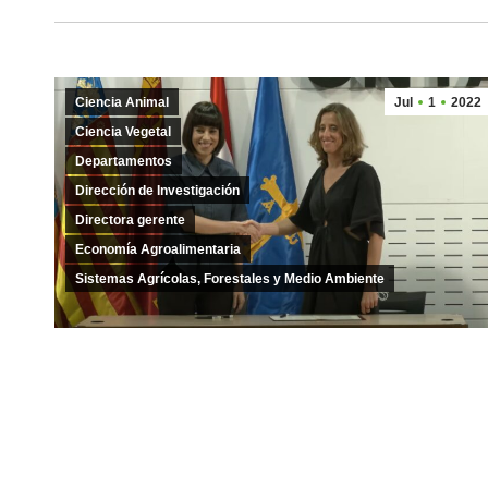
Ciencia Animal
Jul
1
2022
Ciencia Vegetal
Departamentos
Dirección de Investigación
Directora gerente
Economía Agroalimentaria
Sistemas Agrícolas, Forestales y Medio Ambiente