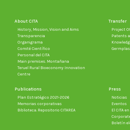
About CITA
Transfer
History, Mission, Vision and Aims
Project Of
Transparencia
Patents a
Organigrama
Knowledge
Comité Científico
Germpla
Personal del CITA
Main premises. Montañana
Teruel Rural Bioeconomy Innovation
Centre
Publications
Press
Plan Estratégico 2021-2026
Noticias
Memorias corporativas
Eventos
Biblioteca. Repositorio CITAREA
El CITA e
Corporate
Boletín el