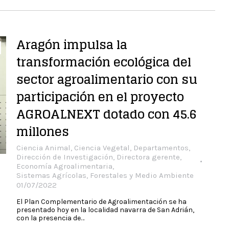
Aragón impulsa la
transformación ecológica del
sector agroalimentario con su
participación en el proyecto
AGROALNEXT dotado con 45.6
millones
Ciencia Animal
,
Ciencia Vegetal
,
Departamentos
,
Dirección de Investigación
,
Directora gerente
,
Economía Agroalimentaria
,
Sistemas Agrícolas, Forestales y Medio Ambiente
01/07/2022
El Plan Complementario de Agroalimentación se ha
presentado hoy en la localidad navarra de San Adrián,
con la presencia de…