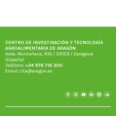
CENTRO DE INVESTIGACIÓN Y TECNOLOGÍA
AGROALIMENTARIA DE ARAGÓN
Avda. Montañana, 930 / 50059 / Zaragoza
(España)
Teléfono:
+34 976 716 300
·
Email:
cita@aragon.es
Find us on:
Facebook
X
YouTube
Linkedin
Instagra
Soun
page
page
page
page
page
page
opens
opens
opens
opens
opens
open