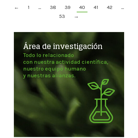
←
1
…
38
39
40
41
42
…
53
→
Área de investigación
Todo lo relacionado
con nuestra actividad científica,
nuestro equipo humano
y nuestras alianzas.