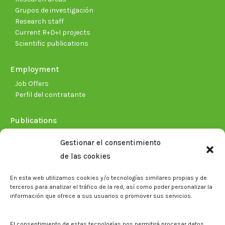
Grupos de investigación
Research staff
Current R+D+I projects
Scientific publications
Employment
Job Offers
Perfil del contratante
Publications
Plan Estratégico 2021-2026
Gestionar el consentimiento
Memorias corporativas
de las cookies
Biblioteca. Repositorio CITAREA
En esta web utilizamos cookies y/o tecnologías similares propias y de
Press
terceros para analizar el tráfico de la red, así como poder personalizar la
información que ofrece a sus usuarios o promover sus servicios.
Noticias
Eventos
El CITA en los medios de comunicación
El consentimiento de estas tecnologías nos permitirá procesar datos