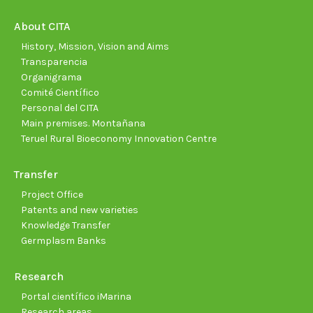
in
in
in
in
in
in
new
new
new
new
new
new
About CITA
window
window
window
window
window
wind
History, Mission, Vision and Aims
Transparencia
Organigrama
Comité Científico
Personal del CITA
Main premises. Montañana
Teruel Rural Bioeconomy Innovation Centre
Transfer
Project Office
Patents and new varieties
Knowledge Transfer
Germplasm Banks
Research
Portal científico iMarina
Research areas