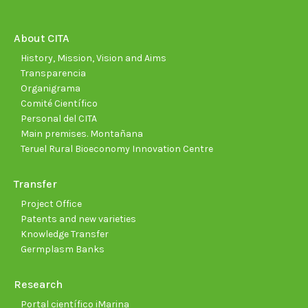
in
in
in
in
in
in
new
new
new
new
new
new
About CITA
window
window
window
window
window
wind
History, Mission, Vision and Aims
Transparencia
Organigrama
Comité Científico
Personal del CITA
Main premises. Montañana
Teruel Rural Bioeconomy Innovation Centre
Transfer
Project Office
Patents and new varieties
Knowledge Transfer
Germplasm Banks
Research
Portal científico iMarina