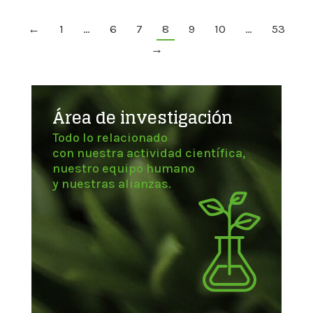
←
1
…
6
7
8
9
10
…
53
→
Área de investigación
Todo lo relacionado
con nuestra actividad científica,
nuestro equipo humano
y nuestras alianzas.