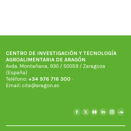
CENTRO DE INVESTIGACIÓN Y TECNOLOGÍA
AGROALIMENTARIA DE ARAGÓN
Avda. Montañana, 930 / 50059 / Zaragoza
(España)
Teléfono:
+34 976 716 300
·
Email:
cita@aragon.es
Find us on:
Facebook
X
YouTube
Linkedin
Instagra
Soun
page
page
page
page
page
page
opens
opens
opens
opens
opens
open