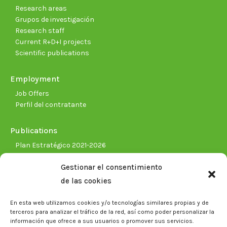
Research areas
Grupos de investigación
Research staff
Current R+D+I projects
Scientific publications
Employment
Job Offers
Perfil del contratante
Publications
Plan Estratégico 2021-2026
Memorias corporativas
Gestionar el consentimiento
Biblioteca. Repositorio CITAREA
de las cookies
Press
En esta web utilizamos cookies y/o tecnologías similares propias y de
Noticias
terceros para analizar el tráfico de la red, así como poder personalizar la
Eventos
información que ofrece a sus usuarios o promover sus servicios.