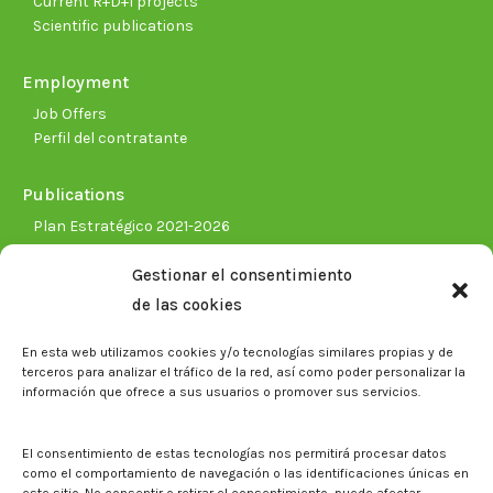
Current R+D+I projects
Scientific publications
Employment
Job Offers
Perfil del contratante
Publications
Plan Estratégico 2021-2026
Memorias corporativas
Gestionar el consentimiento
Biblioteca. Repositorio CITAREA
de las cookies
Press
En esta web utilizamos cookies y/o tecnologías similares propias y de
Noticias
terceros para analizar el tráfico de la red, así como poder personalizar la
Eventos
información que ofrece a sus usuarios o promover sus servicios.
El CITA en los medios de comunicación
Corporate Identity
El consentimiento de estas tecnologías nos permitirá procesar datos
Boletín electrónico cita2
como el comportamiento de navegación o las identificaciones únicas en