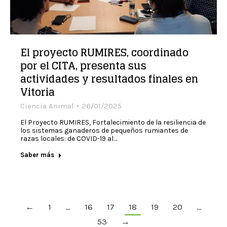
El proyecto RUMIRES, coordinado
por el CITA, presenta sus
actividades y resultados finales en
Vitoria
Ciencia Animal
26/01/2025
El Proyecto RUMIRES, Fortalecimiento de la resiliencia de
los sistemas ganaderos de pequeños rumiantes de
razas locales: de COVID-19 al…
Saber más
←
1
…
16
17
18
19
20
…
53
→