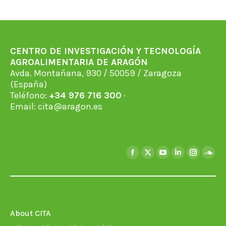
CENTRO DE INVESTIGACIÓN Y TECNOLOGÍA
AGROALIMENTARIA DE ARAGÓN
Avda. Montañana, 930 / 50059 / Zaragoza
(España)
Teléfono:
+34 976 716 300
·
Email:
cita@aragon.es
Find us on:
Facebook
X
YouTube
Linkedin
Instagra
Soun
page
page
page
page
page
page
opens
opens
opens
opens
opens
open
in
in
in
in
in
in
new
new
new
new
new
new
About CITA
window
window
window
window
window
wind