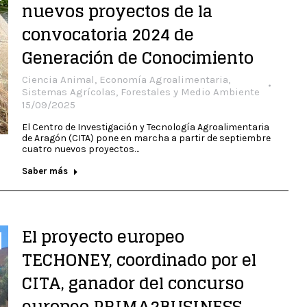
nuevos proyectos de la
convocatoria 2024 de
Generación de Conocimiento
Ciencia Animal
,
Economía Agroalimentaria
,
Sistemas Agrícolas, Forestales y Medio Ambiente
15/09/2025
El Centro de Investigación y Tecnología Agroalimentaria
de Aragón (CITA) pone en marcha a partir de septiembre
cuatro nuevos proyectos…
Saber más
El proyecto europeo
TECHONEY, coordinado por el
CITA, ganador del concurso
europeo PRIMA2BUSINESS