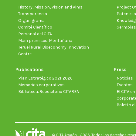
History, Mission, Vision and Aims
Project Of
Transparencia
Patents a
Organigrama
Knowledge
Comité Científico
Germpla
Personal del CITA
Main premises. Montañana
Teruel Rural Bioeconomy Innovation
Centre
Publications
Press
Plan Estratégico 2021-2026
Noticias
Memorias corporativas
Eventos
Biblioteca. Repositorio CITAREA
El CITA e
Corporate
Boletín el
© CITA Aragón - 2026. Todos los derechos rese