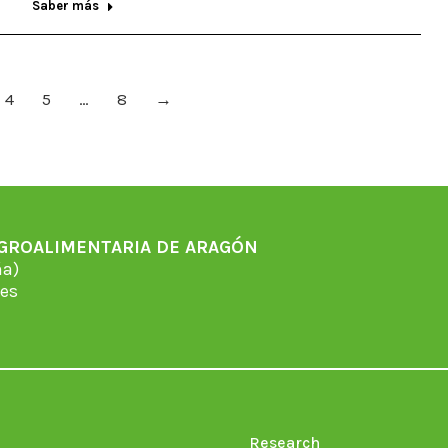
Saber más
4
5
…
8
→
AGROALIMENTARIA DE ARAGÓN
̃a)
es
Research