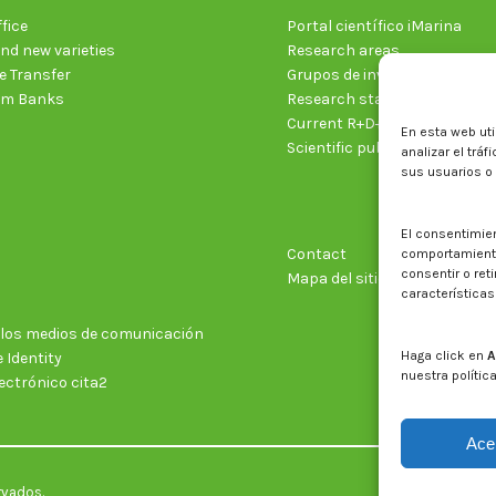
fice
Portal científico iMarina
nd new varieties
Research areas
 Transfer
Grupos de investigación
sm Banks
Research staff
Current R+D+I projects
En esta web uti
Scientific publications
analizar el trá
sus usuarios o
El consentimie
Contact
comportamiento 
consentir o ret
Mapa del sitio web
características
n los medios de comunicación
Haga click en
A
 Identity
nuestra polític
ectrónico cita2
Ace
rvados.