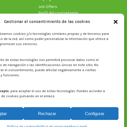
Job Offers
Perfil del contratante
Gestionar el consentimiento de las cookies
lizamos cookies y/o tecnologías similares propias y de terceros para
fico de la red, así como poder personalizar la información que ofrece a
 promover sus servicios.
nto de estas tecnologías nos permitirá procesar datos como el
Search on CITA website
de navegación o las identificaciones únicas en este sitio. No
irar el consentimiento, puede afectar negativamente a ciertas
Search:
 y funciones.
cepto
, para aceptar el uso de estas tecnologías. Puedes acceder a
a de cookies pulsando en el enlace.
ptar
Rechazar
Configurar
Aviso legal
Política de privacidad
Política de cookies
Política de cookies
Política de privacidad
Aviso legal