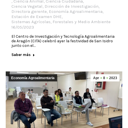
,
Ciencia Animal
,
Ciencia Ciudadana
,
Ciencia Vegetal
,
Dirección de Investigación
,
Directora gerente
,
Economía Agroalimentaria
,
Estación de Examen DHE
,
Sistemas Agrícolas, Forestales y Medio Ambiente
16/05/2023
El Centro de Investigación y Tecnología Agroalimentaria
de Aragón (CITA) celebró ayer la festividad de San Isidro
junto con el…
Saber más
Economía Agroalimentaria
Apr
8
2023