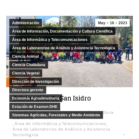
Administración
May
16
2023
Área de Información, Documentación y Cultura Científica
Área de Informática y Telecomunicaciones
Área de Laboratorios de Análisis y Asistencia Tecnológica
Ciencia Animal
Ciencia Ciudadana
Ciencia Vegetal
Dirección de Investigación
Directora gerente
Celebración de San Isidro
Economía Agroalimentaria
Administración
,
Estación de Examen DHE
Área de Información, Documentación y Cultura
Sistemas Agrícolas, Forestales y Medio Ambiente
Científica
,
Área de Informática y Telecomunicaciones
,
Área de Laboratorios de Análisis y Asistencia
Tecnológica