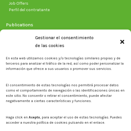
Job Offers
Perfil del contratante
Publications
Plan Estratégico 2021-2026
Gestionar el consentimiento
Memorias corporativas
de las cookies
Biblioteca. Repositorio CITAREA
En esta web utilizamos cookies y/o tecnologías similares propias y de
Press
terceros para analizar el tráfico de la red, así como poder personalizar la
información que ofrece a sus usuarios o promover sus servicios.
Noticias
Eventos
El CITA en los medios de comunicación
El consentimiento de estas tecnologías nos permitirá procesar datos
Corporate Identity
como el comportamiento de navegación o las identificaciones únicas en
Boletín electrónico cita2
este sitio. No consentir o retirar el consentimiento, puede afectar
negativamente a ciertas características y funciones.
Contact
Mapa del sitio web
Haga click en
Acepto
, para aceptar el uso de estas tecnologías. Puedes
acceder a nuestra política de cookies pulsando en el enlace.