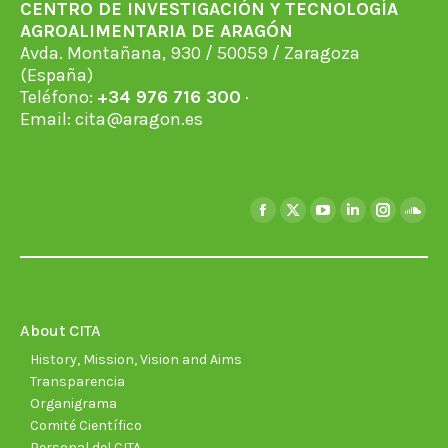
CENTRO DE INVESTIGACIÓN Y TECNOLOGÍA
AGROALIMENTARIA DE ARAGÓN
Avda. Montañana, 930 / 50059 / Zaragoza
(España)
Teléfono:
+34 976 716 300
·
Email:
cita@aragon.es
Find us on:
Facebook
X
YouTube
Linkedin
Instagra
Soun
page
page
page
page
page
page
opens
opens
opens
opens
opens
open
in
in
in
in
in
in
new
new
new
new
new
new
About CITA
window
window
window
window
window
wind
History, Mission, Vision and Aims
Transparencia
Organigrama
Comité Científico
Personal del CITA