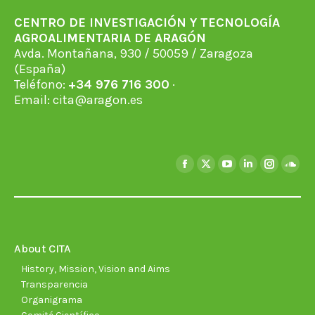
CENTRO DE INVESTIGACIÓN Y TECNOLOGÍA
AGROALIMENTARIA DE ARAGÓN
Avda. Montañana, 930 / 50059 / Zaragoza
(España)
Teléfono:
+34 976 716 300
·
Email:
cita@aragon.es
Find us on:
Facebook
X
YouTube
Linkedin
Instagra
Soun
page
page
page
page
page
page
opens
opens
opens
opens
opens
open
in
in
in
in
in
in
new
new
new
new
new
new
About CITA
window
window
window
window
window
wind
History, Mission, Vision and Aims
Transparencia
Organigrama