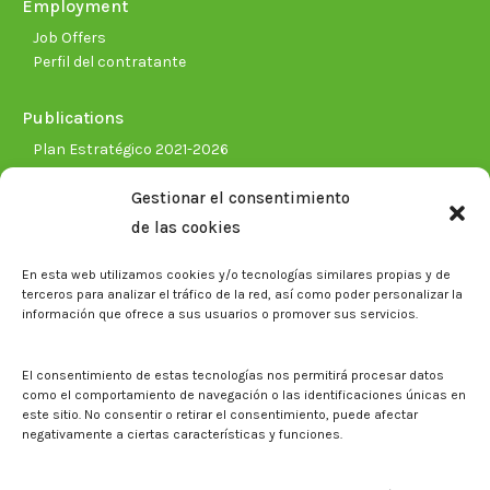
Employment
Job Offers
Perfil del contratante
Publications
Plan Estratégico 2021-2026
Memorias corporativas
Gestionar el consentimiento
Biblioteca. Repositorio CITAREA
de las cookies
Press
En esta web utilizamos cookies y/o tecnologías similares propias y de
Noticias
terceros para analizar el tráfico de la red, así como poder personalizar la
Eventos
información que ofrece a sus usuarios o promover sus servicios.
El CITA en los medios de comunicación
Corporate Identity
El consentimiento de estas tecnologías nos permitirá procesar datos
Boletín electrónico cita2
como el comportamiento de navegación o las identificaciones únicas en
este sitio. No consentir o retirar el consentimiento, puede afectar
negativamente a ciertas características y funciones.
Contact
Mapa del sitio web