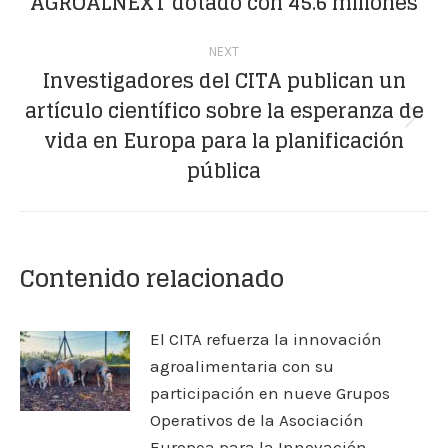
AGROALNEXT dotado con 45.6 millones
NEXT
Investigadores del CITA publican un
artículo científico sobre la esperanza de
Next
vida en Europa para la planificación
post:
pública
Contenido relacionado
El CITA refuerza la innovación
agroalimentaria con su
participación en nueve Grupos
Operativos de la Asociación
Europea para la Innovación