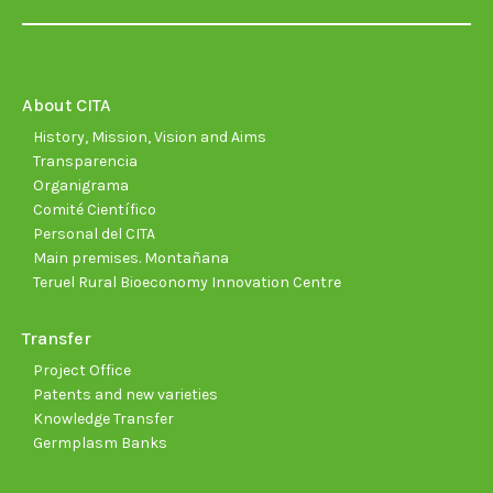
page
page
page
page
page
page
opens
opens
opens
opens
opens
open
in
in
in
in
in
in
new
new
new
new
new
new
About CITA
window
window
window
window
window
wind
History, Mission, Vision and Aims
Transparencia
Organigrama
Comité Científico
Personal del CITA
Main premises. Montañana
Teruel Rural Bioeconomy Innovation Centre
Transfer
Project Office
Patents and new varieties
Knowledge Transfer
Germplasm Banks