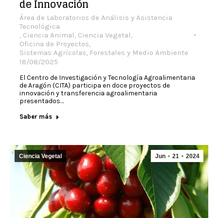
de Innovación
Área de Laboratorios de Análisis y Asistencia
Tecnológica
,
Ciencia Animal
,
Ciencia Vegetal
,
Oficina de Proyectos
,
Sistemas Agrícolas, Forestales y Medio Ambiente
18/08/2025
El Centro de Investigación y Tecnología Agroalimentaria
de Aragón (CITA) participa en doce proyectos de
innovación y transferencia agroalimentaria
presentados…
Saber más
Ciencia Vegetal
Jun
21
2024