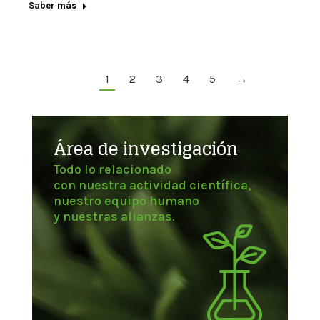
Saber más
1
2
3
4
5
→
Área de investigación
Todo lo relacionado
con nuestra actividad científica,
nuestro equipo humano
y nuestras alianzas.