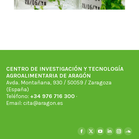
CENTRO DE INVESTIGACIÓN Y TECNOLOGÍA
AGROALIMENTARIA DE ARAGÓN
Avda. Montañana, 930 / 50059 / Zaragoza
(España)
Teléfono:
+34 976 716 300
·
Email:
cita@aragon.es
Find us on:
Facebook
X
YouTube
Linkedin
Instagra
Soun