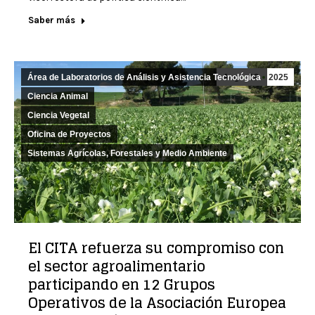
Saber más
Área de Laboratorios de Análisis y Asistencia Tecnológica
Aug
18
2025
Ciencia Animal
Ciencia Vegetal
Oficina de Proyectos
Sistemas Agrícolas, Forestales y Medio Ambiente
El CITA refuerza su compromiso con
el sector agroalimentario
participando en 12 Grupos
Operativos de la Asociación Europea