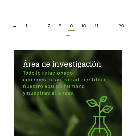
←
1
…
7
8
9
10
11
…
20
→
Área de investigación
Todo lo relacionado
con nuestra actividad científica,
nuestro equipo humano
y nuestras alianzas.