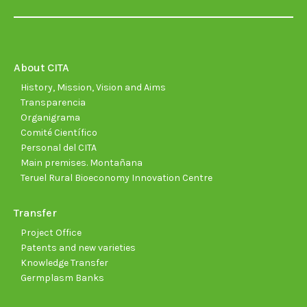
page
page
page
page
page
page
opens
opens
opens
opens
opens
open
in
in
in
in
in
in
new
new
new
new
new
new
About CITA
window
window
window
window
window
wind
History, Mission, Vision and Aims
Transparencia
Organigrama
Comité Científico
Personal del CITA
Main premises. Montañana
Teruel Rural Bioeconomy Innovation Centre
Transfer
Project Office
Patents and new varieties
Knowledge Transfer
Germplasm Banks