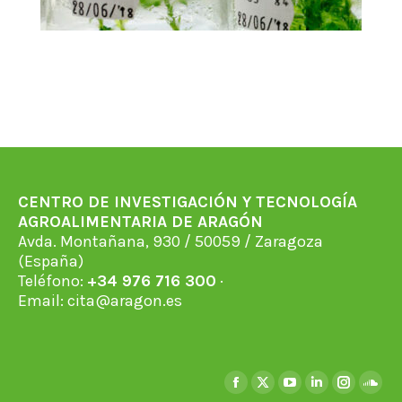
CENTRO DE INVESTIGACIÓN Y TECNOLOGÍA
AGROALIMENTARIA DE ARAGÓN
Avda. Montañana, 930 / 50059 / Zaragoza
(España)
Teléfono:
+34 976 716 300
·
Email:
cita@aragon.es
Find us on:
Facebook
X
YouTube
Linkedin
Instagra
Soun