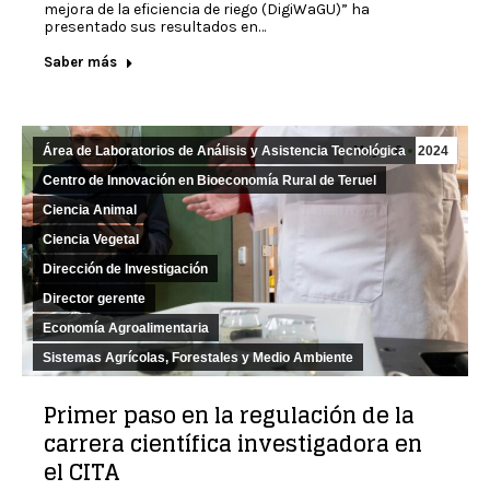
mejora de la eficiencia de riego (DigiWaGU)” ha
presentado sus resultados en…
Saber más
Área de Laboratorios de Análisis y Asistencia Tecnológica
May
6
2024
Centro de Innovación en Bioeconomía Rural de Teruel
Ciencia Animal
Ciencia Vegetal
Dirección de Investigación
Director gerente
Economía Agroalimentaria
Sistemas Agrícolas, Forestales y Medio Ambiente
Primer paso en la regulación de la
carrera científica investigadora en
el CITA