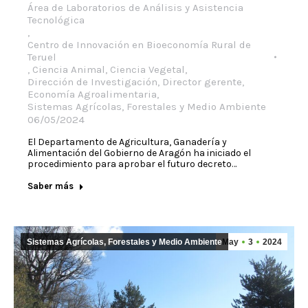
Área de Laboratorios de Análisis y Asistencia
Tecnológica
,
Centro de Innovación en Bioeconomía Rural de
Teruel
,
Ciencia Animal
,
Ciencia Vegetal
,
Dirección de Investigación
,
Director gerente
,
Economía Agroalimentaria
,
Sistemas Agrícolas, Forestales y Medio Ambiente
06/05/2024
El Departamento de Agricultura, Ganadería y
Alimentación del Gobierno de Aragón ha iniciado el
procedimiento para aprobar el futuro decreto…
Saber más
Sistemas Agrícolas, Forestales y Medio Ambiente
May
3
2024