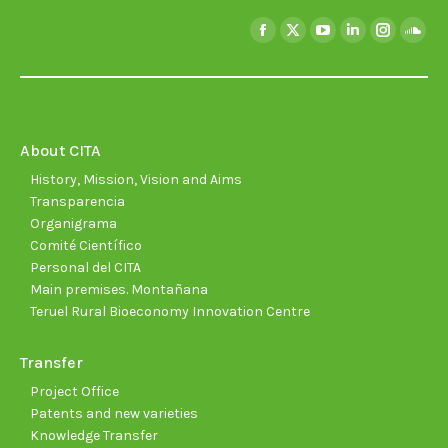
Find us on:
Facebook
X
YouTube
Linkedin
Instagra
Soun
page
page
page
page
page
page
opens
opens
opens
opens
opens
open
in
in
in
in
in
in
new
new
new
new
new
new
About CITA
window
window
window
window
window
wind
History, Mission, Vision and Aims
Transparencia
Organigrama
Comité Científico
Personal del CITA
Main premises. Montañana
Teruel Rural Bioeconomy Innovation Centre
Transfer
Project Office
Patents and new varieties
Knowledge Transfer