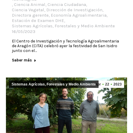
,
Ciencia Animal
,
Ciencia Ciudadana
,
Ciencia Vegetal
,
Dirección de Investigación
,
Directora gerente
,
Economía Agroalimentaria
,
Estación de Examen DHE
,
Sistemas Agrícolas, Forestales y Medio Ambiente
16/05/2023
El Centro de Investigación y Tecnología Agroalimentaria
de Aragón (CITA) celebró ayer la festividad de San Isidro
junto con el…
Saber más
Sistemas Agrícolas, Forestales y Medio Ambiente
Apr
22
2023