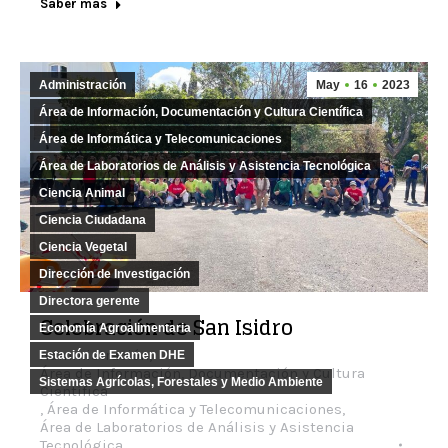
Saber más
Administración
May
16
2023
Área de Información, Documentación y Cultura Científica
Área de Informática y Telecomunicaciones
Área de Laboratorios de Análisis y Asistencia Tecnológica
Ciencia Animal
Ciencia Ciudadana
Ciencia Vegetal
Dirección de Investigación
Directora gerente
Celebración de San Isidro
Economía Agroalimentaria
Administración
,
Estación de Examen DHE
Área de Información, Documentación y Cultura
Sistemas Agrícolas, Forestales y Medio Ambiente
Científica
,
Área de Informática y Telecomunicaciones
,
Área de Laboratorios de Análisis y Asistencia
Tecnológica