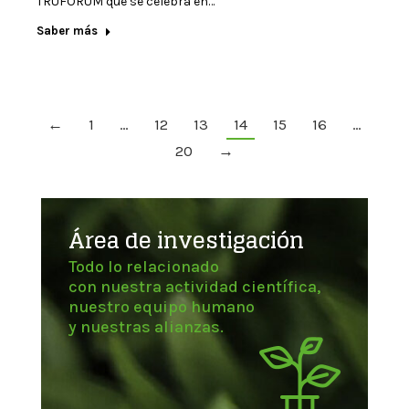
TRUFORUM que se celebra en…
Saber más
←
1
…
12
13
14
15
16
…
20
→
Área de investigación
Todo lo relacionado
con nuestra actividad científica,
nuestro equipo humano
y nuestras alianzas.