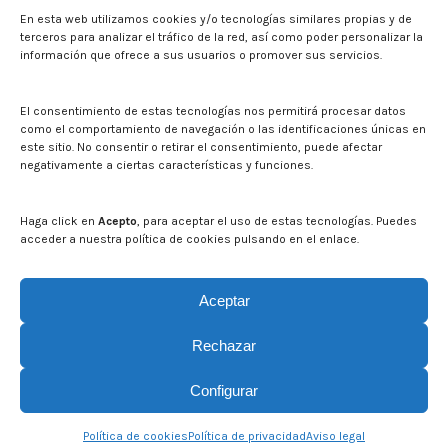
En esta web utilizamos cookies y/o tecnologías similares propias y de
Press
terceros para analizar el tráfico de la red, así como poder personalizar la
información que ofrece a sus usuarios o promover sus servicios.
Noticias
Eventos
El CITA en los medios de comunicación
El consentimiento de estas tecnologías nos permitirá procesar datos
Corporate Identity
como el comportamiento de navegación o las identificaciones únicas en
Boletín electrónico cita2
este sitio. No consentir o retirar el consentimiento, puede afectar
negativamente a ciertas características y funciones.
Contact
Mapa del sitio web
Haga click en
Acepto
, para aceptar el uso de estas tecnologías. Puedes
acceder a nuestra política de cookies pulsando en el enlace.
Search on CITA website
Search:
Aceptar
Rechazar
Configurar
Política de cookies
Política de privacidad
Aviso legal