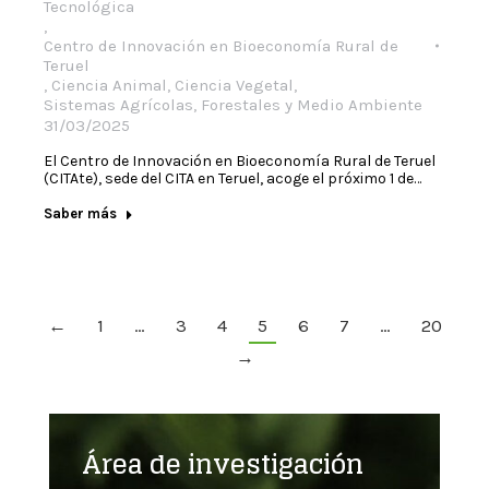
Tecnológica
,
Centro de Innovación en Bioeconomía Rural de
Teruel
,
Ciencia Animal
,
Ciencia Vegetal
,
Sistemas Agrícolas, Forestales y Medio Ambiente
31/03/2025
El Centro de Innovación en Bioeconomía Rural de Teruel
(CITAte), sede del CITA en Teruel, acoge el próximo 1 de…
Saber más
←
1
…
3
4
5
6
7
…
20
→
Área de investigación