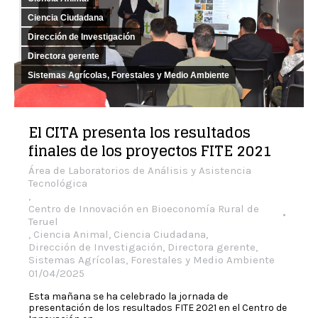
Ciencia Ciudadana
Dirección de Investigación
Directora gerente
Sistemas Agrícolas, Forestales y Medio Ambiente
El CITA presenta los resultados
finales de los proyectos FITE 2021
Área de Laboratorios de Análisis y Asistencia
Tecnológica
,
Centro de Innovación en Bioeconomía Rural de
Teruel
,
Ciencia Animal
,
Ciencia Ciudadana
,
Dirección de Investigación
,
Directora gerente
,
Sistemas Agrícolas, Forestales y Medio Ambiente
01/04/2025
Esta mañana se ha celebrado la jornada de
presentación de los resultados FITE 2021 en el Centro de