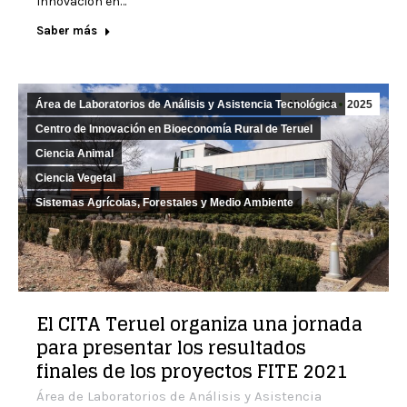
Innovación en…
Saber más
Área de Laboratorios de Análisis y Asistencia Tecnológica
Mar
31
2025
Centro de Innovación en Bioeconomía Rural de Teruel
Ciencia Animal
Ciencia Vegetal
Sistemas Agrícolas, Forestales y Medio Ambiente
El CITA Teruel organiza una jornada
para presentar los resultados
finales de los proyectos FITE 2021
Área de Laboratorios de Análisis y Asistencia