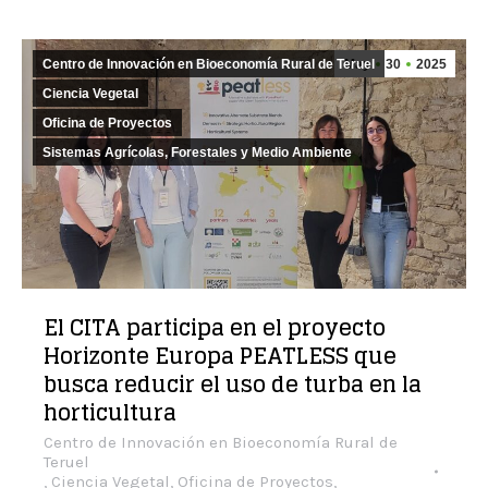
Centro de Innovación en Bioeconomía Rural de Teruel
May
30
2025
Ciencia Vegetal
Oficina de Proyectos
Sistemas Agrícolas, Forestales y Medio Ambiente
El CITA participa en el proyecto
Horizonte Europa PEATLESS que
busca reducir el uso de turba en la
horticultura
Centro de Innovación en Bioeconomía Rural de
Teruel
,
Ciencia Vegetal
,
Oficina de Proyectos
,