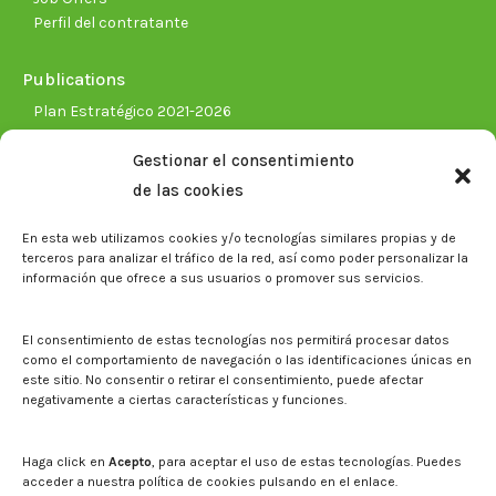
Perfil del contratante
Publications
Plan Estratégico 2021-2026
Memorias corporativas
Gestionar el consentimiento
Biblioteca. Repositorio CITAREA
de las cookies
Press
En esta web utilizamos cookies y/o tecnologías similares propias y de
Noticias
terceros para analizar el tráfico de la red, así como poder personalizar la
Eventos
información que ofrece a sus usuarios o promover sus servicios.
El CITA en los medios de comunicación
Corporate Identity
El consentimiento de estas tecnologías nos permitirá procesar datos
Boletín electrónico cita2
como el comportamiento de navegación o las identificaciones únicas en
este sitio. No consentir o retirar el consentimiento, puede afectar
negativamente a ciertas características y funciones.
Contact
Mapa del sitio web
Haga click en
Acepto
, para aceptar el uso de estas tecnologías. Puedes
acceder a nuestra política de cookies pulsando en el enlace.
Search on CITA website