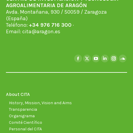
AGROALIMENTARIA DE ARAGÓN
Avda. Montañana, 930 / 50059 / Zaragoza
(España)
Teléfono:
+34 976 716 300
·
Email:
cita@aragon.es
Find us on:
Facebook
X
YouTube
Linkedin
Instagra
Soun
page
page
page
page
page
page
opens
opens
opens
opens
opens
open
in
in
in
in
in
in
new
new
new
new
new
new
About CITA
window
window
window
window
window
wind
History, Mission, Vision and Aims
Transparencia
Organigrama
Comité Científico
Personal del CITA