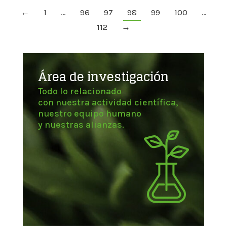
←
1
…
96
97
98
99
100
…
112
→
Área de investigación
Todo lo relacionado
con nuestra actividad científica,
nuestro equipo humano
y nuestras alianzas.