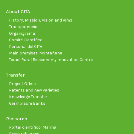
in
in
in
in
in
in
new
new
new
new
new
new
About CITA
window
window
window
window
window
wind
History, Mission, Vision and Aims
Transparencia
Organigrama
Comité Científico
Personal del CITA
Main premises. Montañana
Teruel Rural Bioeconomy Innovation Centre
Transfer
Project Office
Patents and new varieties
Knowledge Transfer
Germplasm Banks
Research
Portal científico iMarina
Research areas