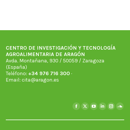
CENTRO DE INVESTIGACIÓN Y TECNOLOGÍA
AGROALIMENTARIA DE ARAGÓN
Avda. Montañana, 930 / 50059 / Zaragoza
(España)
Teléfono:
+34 976 716 300
·
Email:
cita@aragon.es
Find us on:
Facebook
X
YouTube
Linkedin
Instagra
Soun
page
page
page
page
page
page
opens
opens
opens
opens
opens
open