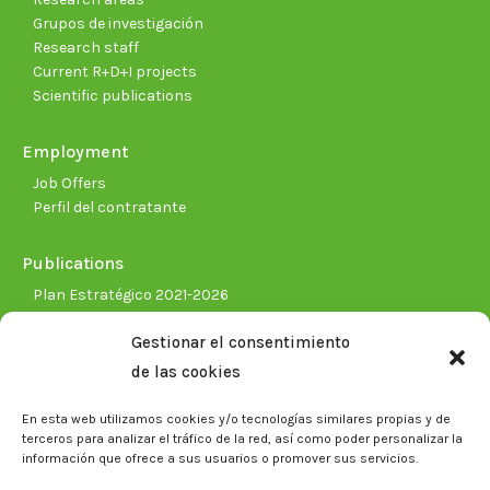
Grupos de investigación
Research staff
Current R+D+I projects
Scientific publications
Employment
Job Offers
Perfil del contratante
Publications
Plan Estratégico 2021-2026
Memorias corporativas
Gestionar el consentimiento
Biblioteca. Repositorio CITAREA
de las cookies
Press
En esta web utilizamos cookies y/o tecnologías similares propias y de
Noticias
terceros para analizar el tráfico de la red, así como poder personalizar la
Eventos
información que ofrece a sus usuarios o promover sus servicios.
El CITA en los medios de comunicación