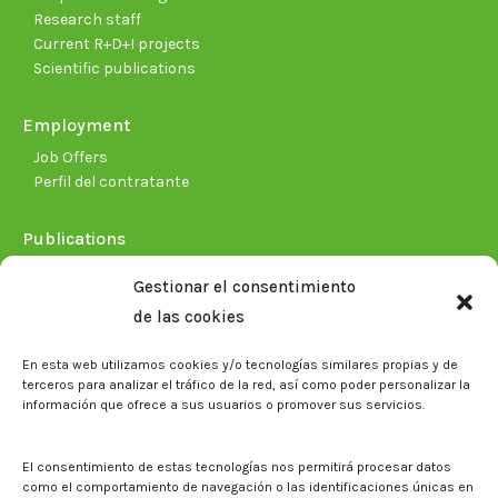
Research staff
Current R+D+I projects
Scientific publications
Employment
Job Offers
Perfil del contratante
Publications
Plan Estratégico 2021-2026
Gestionar el consentimiento
Memorias corporativas
de las cookies
Biblioteca. Repositorio CITAREA
En esta web utilizamos cookies y/o tecnologías similares propias y de
Press
terceros para analizar el tráfico de la red, así como poder personalizar la
información que ofrece a sus usuarios o promover sus servicios.
Noticias
Eventos
El CITA en los medios de comunicación
El consentimiento de estas tecnologías nos permitirá procesar datos
Corporate Identity
como el comportamiento de navegación o las identificaciones únicas en