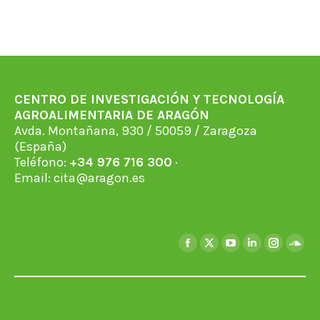
CENTRO DE INVESTIGACIÓN Y TECNOLOGÍA
AGROALIMENTARIA DE ARAGÓN
Avda. Montañana, 930 / 50059 / Zaragoza
(España)
Teléfono:
+34 976 716 300
·
Email:
cita@aragon.es
Find us on:
Facebook
X
YouTube
Linkedin
Instagra
Soun
page
page
page
page
page
page
opens
opens
opens
opens
opens
open
in
in
in
in
in
in