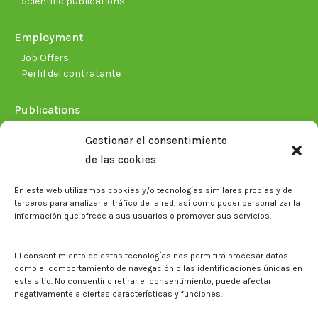
Scientific publications
Employment
Job Offers
Perfil del contratante
Publications
Plan Estratégico 2021-2026
Gestionar el consentimiento
Memorias corporativas
de las cookies
Biblioteca. Repositorio CITAREA
En esta web utilizamos cookies y/o tecnologías similares propias y de
Press
terceros para analizar el tráfico de la red, así como poder personalizar la
información que ofrece a sus usuarios o promover sus servicios.
Noticias
Eventos
El CITA en los medios de comunicación
El consentimiento de estas tecnologías nos permitirá procesar datos
Corporate Identity
como el comportamiento de navegación o las identificaciones únicas en
Boletín electrónico cita2
este sitio. No consentir o retirar el consentimiento, puede afectar
negativamente a ciertas características y funciones.
Contact