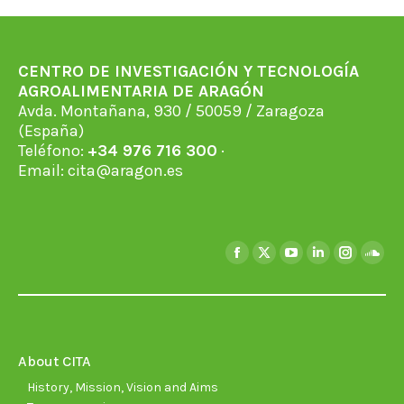
CENTRO DE INVESTIGACIÓN Y TECNOLOGÍA
AGROALIMENTARIA DE ARAGÓN
Avda. Montañana, 930 / 50059 / Zaragoza
(España)
Teléfono:
+34 976 716 300
·
Email:
cita@aragon.es
Find us on:
Facebook
X
YouTube
Linkedin
Instagra
Soun
page
page
page
page
page
page
opens
opens
opens
opens
opens
open
in
in
in
in
in
in
new
new
new
new
new
new
About CITA
window
window
window
window
window
wind
History, Mission, Vision and Aims