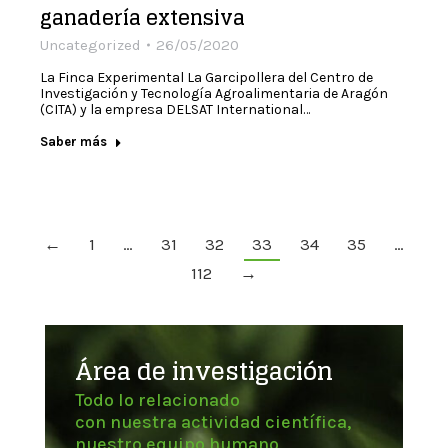
ganadería extensiva
Uncategorized
26/05/2020
La Finca Experimental La Garcipollera del Centro de
Investigación y Tecnología Agroalimentaria de Aragón
(CITA) y la empresa DELSAT International…
Saber más
←
1
…
31
32
33
34
35
…
112
→
Área de investigación
Todo lo relacionado
con nuestra actividad científica,
nuestro equipo humano