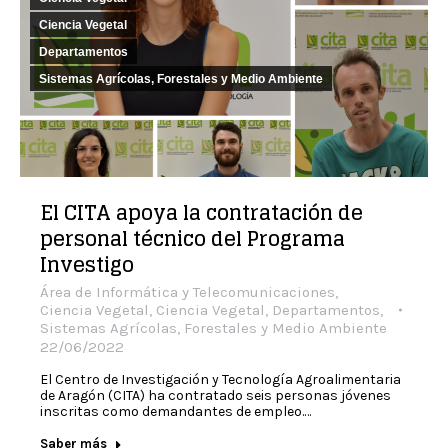
Ciencia Vegetal
Departamentos
Sistemas Agrícolas, Forestales y Medio Ambiente
El CITA apoya la contratación de
personal técnico del Programa
Investigo
Área de Informática y Telecomunicaciones
,
Ciencia Vegetal
,
Ciencia Vegetal
,
Departamentos
,
Sistemas Agrícolas, Forestales y Medio Ambiente
22/06/2022
El Centro de Investigación y Tecnología Agroalimentaria
de Aragón (CITA) ha contratado seis personas jóvenes
inscritas como demandantes de empleo.…
Saber más