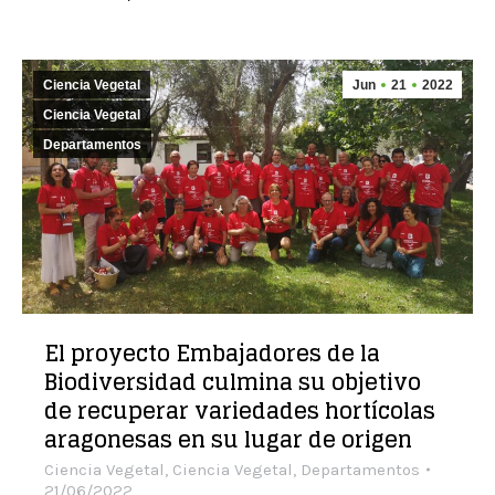
Ciencia Vegetal
Jun
21
2022
Ciencia Vegetal
Departamentos
El proyecto Embajadores de la
Biodiversidad culmina su objetivo
de recuperar variedades hortícolas
aragonesas en su lugar de origen
Ciencia Vegetal
,
Ciencia Vegetal
,
Departamentos
21/06/2022