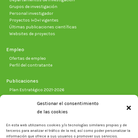
Grupos de investigación
Personal investigador
Proyectos I+D+I vigentes
Últimas publicaciones científicas
Websites de proyectos
Empleo
Ofertas de empleo
Perfil del contratante
Publicaciones
Plan Estratégico 2021-2026
Memorias corporativas
Gestionar el consentimiento
Biblioteca. Repositorio CITAREA
de las cookies
Sala de prensa
En esta web utilizamos cookies y/o tecnologías similares propias y de
Noticias
terceros para analizar el tráfico de la red, así como poder personalizar la
Eventos
información que ofrece a sus usuarios o promover sus servicios.