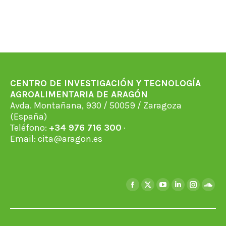
CENTRO DE INVESTIGACIÓN Y TECNOLOGÍA
AGROALIMENTARIA DE ARAGÓN
Avda. Montañana, 930 / 50059 / Zaragoza
(España)
Teléfono:
+34 976 716 300
·
Email:
cita@aragon.es
Encuéntranos en:
Facebook
X
YouTube
Linkedin
Instagra
Soun
page
page
page
page
page
page
opens
opens
opens
opens
opens
open