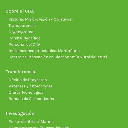
in
in
in
in
in
in
new
new
new
new
new
new
Sobre el CITA
window
window
window
window
window
wind
Historia, Misión, Visión y Objetivos
Transparencia
Organigrama
Comité Científico
Personal del CITA
Instalaciones principales. Montañana
Centro de Innovación en Bioeconomía Rural de Teruel
Transferencia
Oficina de Proyectos
Patentes y obtenciones
Oferta Tecnológica
Bancos de Germoplasma
Investigación
Portal científico iMarina
Departamentos de investigación