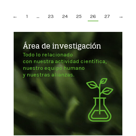
←
1
…
23
24
25
26
27
→
Área de investigación
Todo lo relacionado
con nuestra actividad científica,
nuestro equipo humano
y nuestras alianzas.