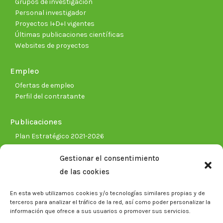
Grupos de investigación
Personal investigador
Proyectos I+D+I vigentes
Últimas publicaciones científicas
Websites de proyectos
Empleo
Ofertas de empleo
Perfil del contratante
Publicaciones
Plan Estratégico 2021-2026
Memorias corporativas
Gestionar el consentimiento
Biblioteca. Repositorio CITAREA
de las cookies
Sala de prensa
En esta web utilizamos cookies y/o tecnologías similares propias y de
Noticias
terceros para analizar el tráfico de la red, así como poder personalizar la
Eventos
información que ofrece a sus usuarios o promover sus servicios.
El CITA en los medios de comunicación