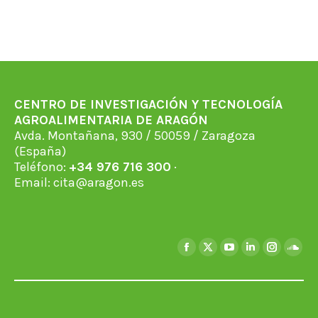
CENTRO DE INVESTIGACIÓN Y TECNOLOGÍA
AGROALIMENTARIA DE ARAGÓN
Avda. Montañana, 930 / 50059 / Zaragoza
(España)
Teléfono:
+34 976 716 300
·
Email:
cita@aragon.es
Encuéntranos en:
Facebook
X
YouTube
Linkedin
Instagra
Soun
page
page
page
page
page
page
opens
opens
opens
opens
opens
open
in
in
in
in
in
in