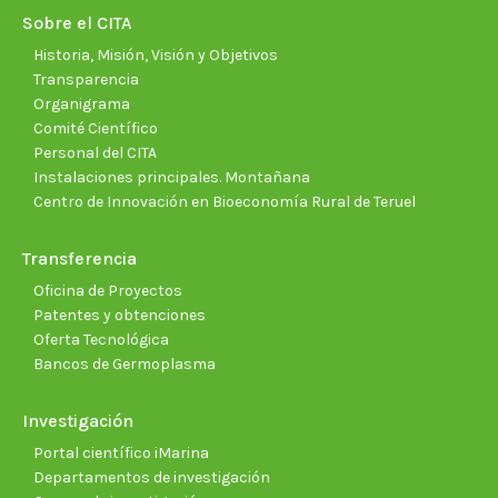
new
new
new
new
new
new
Sobre el CITA
window
window
window
window
window
wind
Historia, Misión, Visión y Objetivos
Transparencia
Organigrama
Comité Científico
Personal del CITA
Instalaciones principales. Montañana
Centro de Innovación en Bioeconomía Rural de Teruel
Transferencia
Oficina de Proyectos
Patentes y obtenciones
Oferta Tecnológica
Bancos de Germoplasma
Investigación
Portal científico iMarina
Departamentos de investigación