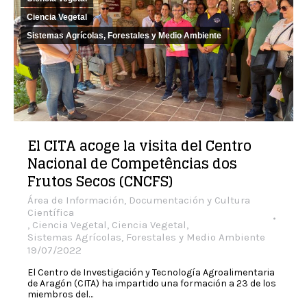
Ciencia Vegetal
Sistemas Agrícolas, Forestales y Medio Ambiente
El CITA acoge la visita del Centro
Nacional de Competências dos
Frutos Secos (CNCFS)
Área de Información, Documentación y Cultura
Científica
,
Ciencia Vegetal
,
Ciencia Vegetal
,
Sistemas Agrícolas, Forestales y Medio Ambiente
19/07/2022
El Centro de Investigación y Tecnología Agroalimentaria
de Aragón (CITA) ha impartido una formación a 23 de los
miembros del…