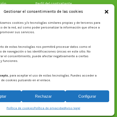
ción
Perfil del contratante
Gestionar el consentimiento de las cookies
lizamos cookies y/o tecnologías similares propias y de terceros para
ficas
fico de la red, así como poder personalizar la información que ofrece a
 promover sus servicios.
nto de estas tecnologías nos permitirá procesar datos como el
Buscar en la web del CITA
de navegación o las identificaciones únicas en este sitio. No
irar el consentimiento, puede afectar negativamente a ciertas
Buscar:
 y funciones.
cepto
, para aceptar el uso de estas tecnologías. Puedes acceder a
a de cookies pulsando en el enlace.
ptar
Rechazar
Configurar
Aviso legal
Política de privacidad
Política de cookies
Política de cookies
Política de privacidad
Aviso legal