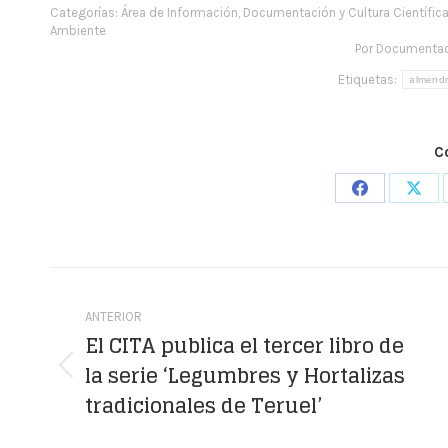
Categorías:
Área de Información, Documentación y Cultura Científic
Ambiente
Por
Documentac
Etiquetas:
almend
C
Share
Shar
on
on
Facebook
X
Navegación
entre
ANTERIOR
El CITA publica el tercer libro de
publicaciones
la serie ‘Legumbres y Hortalizas
Publicación
tradicionales de Teruel’
anterior: