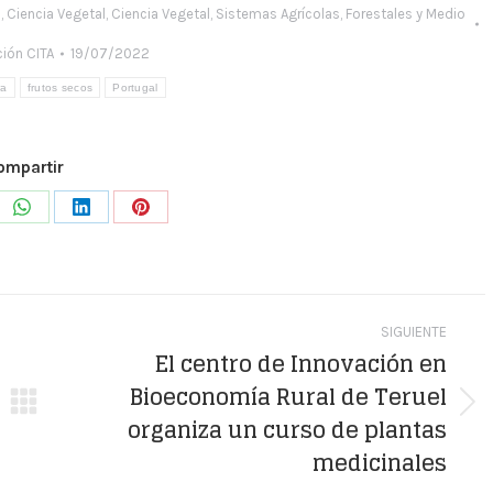
a
,
Ciencia Vegetal
,
Ciencia Vegetal
,
Sistemas Agrícolas, Forestales y Medio
ión CITA
19/07/2022
ra
frutos secos
Portugal
ompartir
e
Share
Share
Share
on
on
on
WhatsApp
LinkedIn
Pinterest
SIGUIENTE
El centro de Innovación en
Bioeconomía Rural de Teruel
Publicación
organiza un curso de plantas
siguiente:
medicinales