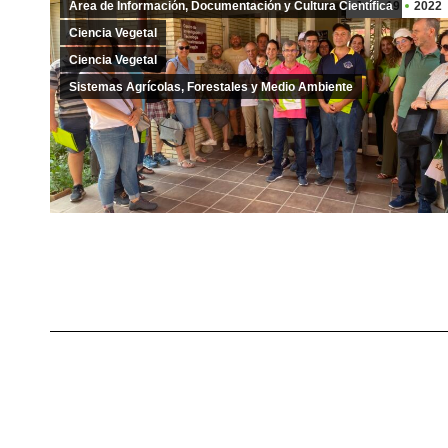
Área de Información, Documentación y Cultura Científica
Jul
19
2022
Ciencia Vegetal
Ciencia Vegetal
Sistemas Agrícolas, Forestales y Medio Ambiente