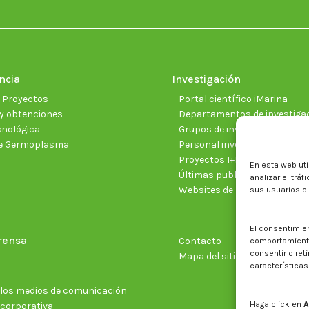
ncia
Investigación
e Proyectos
Portal científico iMarina
y obtenciones
Departamentos de investiga
cnológica
Grupos de investigación
e Germoplasma
Personal investigador
Proyectos I+D+I vigentes
En esta web uti
Últimas publicaciones cientí
analizar el trá
Websites de proyectos
sus usuarios o
El consentimie
rensa
Contacto
comportamiento 
consentir o ret
Mapa del sitio web
características
n los medios de comunicación
Haga click en
A
 corporativa