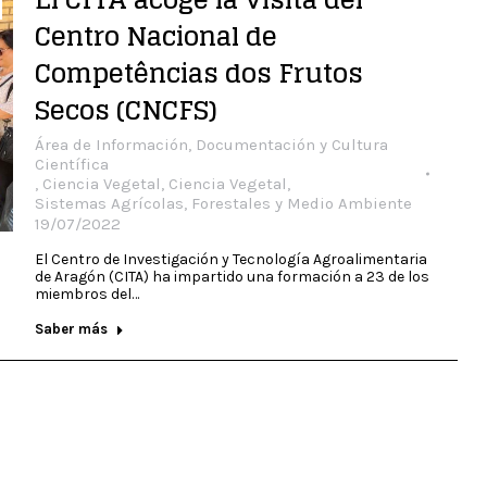
Centro Nacional de
Competências dos Frutos
Secos (CNCFS)
Área de Información, Documentación y Cultura
Científica
,
Ciencia Vegetal
,
Ciencia Vegetal
,
Sistemas Agrícolas, Forestales y Medio Ambiente
19/07/2022
El Centro de Investigación y Tecnología Agroalimentaria
de Aragón (CITA) ha impartido una formación a 23 de los
miembros del…
Saber más