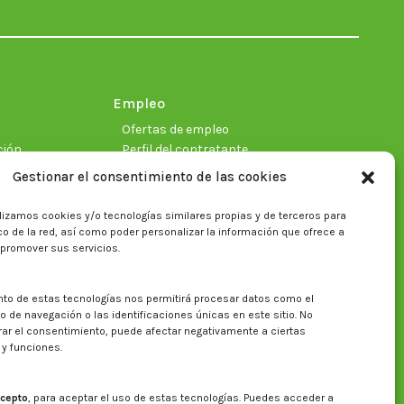
in
in
in
in
in
in
new
new
new
new
new
new
window
window
window
window
window
window
Empleo
Ofertas de empleo
ción
Perfil del contratante
Gestionar el consentimiento de las cookies
lizamos cookies y/o tecnologías similares propias y de terceros para
ficas
fico de la red, así como poder personalizar la información que ofrece a
 promover sus servicios.
nto de estas tecnologías nos permitirá procesar datos como el
Buscar en la web del CITA
de navegación o las identificaciones únicas en este sitio. No
irar el consentimiento, puede afectar negativamente a ciertas
Buscar:
 y funciones.
cepto
, para aceptar el uso de estas tecnologías. Puedes acceder a