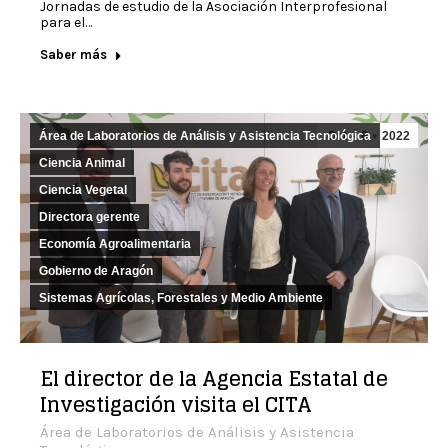
Jornadas de estudio de la Asociación Interprofesional
para el…
Saber más
Área de Laboratorios de Análisis y Asistencia Tecnológica
Oct
6
2022
Ciencia Animal
Ciencia Vegetal
Directora gerente
Economía Agroalimentaria
Gobierno de Aragón
Sistemas Agrícolas, Forestales y Medio Ambiente
El director de la Agencia Estatal de
Investigación visita el CITA
Área de Laboratorios de Análisis y Asistencia