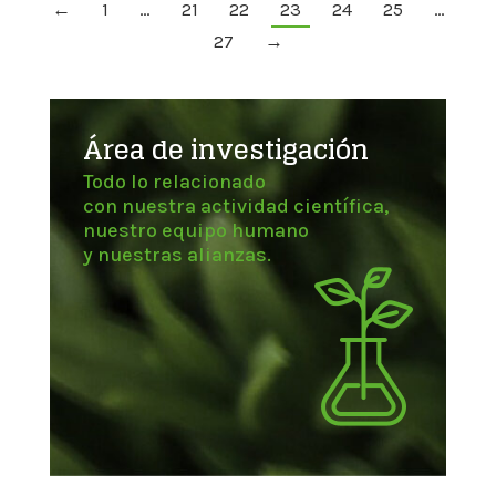
←
1
…
21
22
23
24
25
…
27
→
Área de investigación
Todo lo relacionado
con nuestra actividad científica,
nuestro equipo humano
y nuestras alianzas.