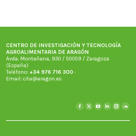
CENTRO DE INVESTIGACIÓN Y TECNOLOGÍA
AGROALIMENTARIA DE ARAGÓN
Avda. Montañana, 930 / 50059 / Zaragoza
(España)
Teléfono:
+34 976 716 300
·
Email:
cita@aragon.es
Encuéntranos en:
Facebook
X
YouTube
Linkedin
Instagra
Soun
page
page
page
page
page
page
opens
opens
opens
opens
opens
open
in
in
in
in
in
in