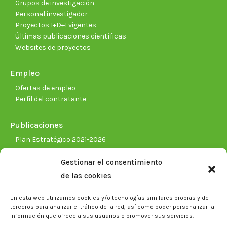
Grupos de investigación
Personal investigador
Proyectos I+D+I vigentes
Últimas publicaciones científicas
Websites de proyectos
Empleo
Ofertas de empleo
Perfil del contratante
Publicaciones
Plan Estratégico 2021-2026
Memorias corporativas
Gestionar el consentimiento
Biblioteca. Repositorio CITAREA
de las cookies
Sala de prensa
En esta web utilizamos cookies y/o tecnologías similares propias y de
Noticias
terceros para analizar el tráfico de la red, así como poder personalizar la
Eventos
información que ofrece a sus usuarios o promover sus servicios.
El CITA en los medios de comunicación