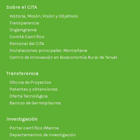
new
new
new
new
new
new
Sobre el CITA
window
window
window
window
window
wind
Historia, Misión, Visión y Objetivos
Transparencia
Organigrama
Comité Científico
Personal del CITA
Instalaciones principales. Montañana
Centro de Innovación en Bioeconomía Rural de Teruel
Transferencia
Oficina de Proyectos
Patentes y obtenciones
Oferta Tecnológica
Bancos de Germoplasma
Investigación
Portal científico iMarina
Departamentos de investigación