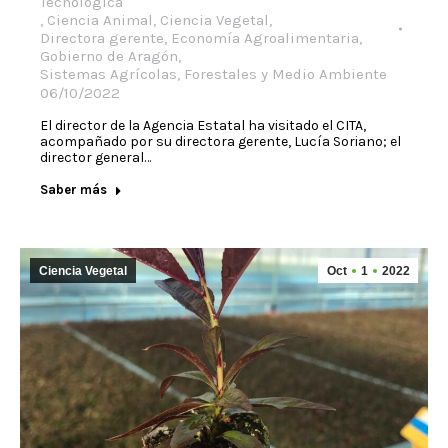
Tecnológica
,
Ciencia Animal
,
Ciencia Vegetal
,
Directora gerente
,
Economía Agroalimentaria
,
Gobierno de Aragón
,
Sistemas Agrícolas, Forestales y Medio Ambiente
06/10/2022
El director de la Agencia Estatal ha visitado el CITA,
acompañado por su directora gerente, Lucía Soriano; el
director general…
Saber más
Ciencia Vegetal
Oct
1
2022